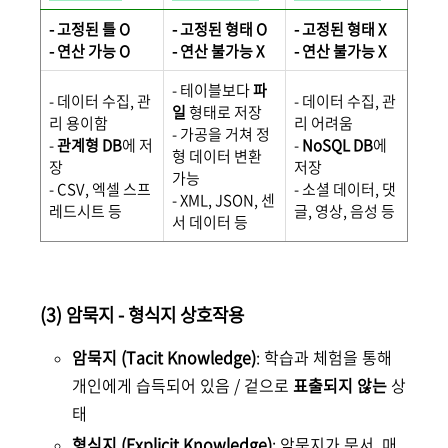
- 고정된 틀 O
- 고정된 형태 O
- 고정된 형태 X
- 연산 가능 O
- 연산 불가능 X
- 연산 불가능 X
- 테이블보다
파
- 데이터 수집, 관
- 데이터 수집, 관
일
형태로 저장
리 용이함
리 어려움
- 가공을 거쳐 정
-
관계형 DB
에 저
-
NoSQL DB
에
형 데이터 변환
장
저장
가능
- CSV, 엑셀 스프
- 소셜 데이터, 댓
- XML, JSON, 센
레드시트 등
글, 영상, 음성 등
서 데이터 등
(3) 암묵지 - 형식지 상호작용
암묵지 (Tacit Knowledge)
: 학습과 체험을 통해
개인에게 습득되어 있음 / 겉으로
표출되지 않는
상
태
형식지 (Explicit Knowledge)
: 암묵지가 문서, 매