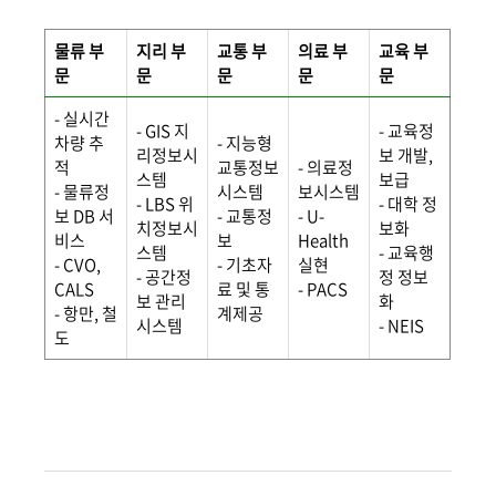
물류 부
지리 부
교통 부
의료 부
교육 부
문
문
문
문
문
- 실시간
- GIS 지
- 교육정
차량 추
- 지능형
리정보시
보 개발,
적
교통정보
- 의료정
스템
보급
- 물류정
시스템
보시스템
- LBS 위
- 대학 정
보 DB 서
- 교통정
- U-
치정보시
보화
비스
보
Health
스템
- 교육행
- CVO,
- 기초자
실현
- 공간정
정 정보
CALS
료 및 통
- PACS
보 관리
화
- 항만, 철
계제공
시스템
- NEIS
도