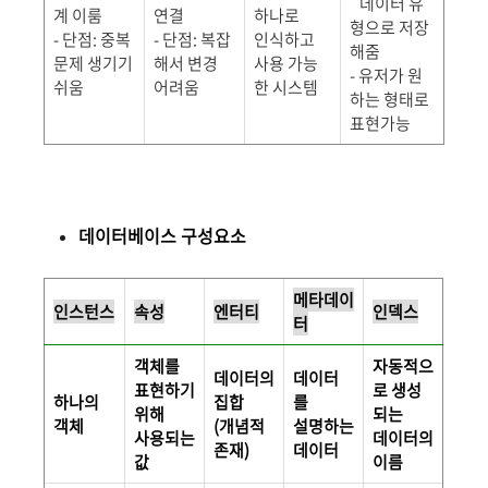
데이터 유
계 이룸
연결
하나로
형으로 저장
- 단점: 중복
- 단점: 복잡
인식하고
해줌
문제 생기기
해서 변경
사용 가능
- 유저가 원
쉬움
어려움
한 시스템
하는 형태로
표현가능
데이터베이스 구성요소
메타데이
인스턴스
속성
엔터티
인덱스
터
객체를
자동적으
데이터의
데이터
표현하기
로 생성
하나의
집합
를
위해
되는
객체
(개념적
설명하는
사용되는
데이터의
존재)
데이터
값
이름