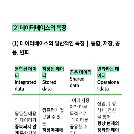
[2] 데이터베이스의 특징
(1) 데이터베이스의 일반적인 특징 | 통합, 저장, 공
용, 변화
통합된 데이
저장된 데이
변화하는 데
공용 데이터
터
터
이터
Shared
Integrated
Stored
Operaiona
data
data
data
l data
- 여러 사용
삽입, 수정,
자가 다른
컴퓨터
가 접
삭제, 갱신
동일한 내용
목적으로
근할 수 있
을 통해
의 데이터가
데이터를
는
항상 현재의
중복되지 않
공유
할 수
저장매체
에
정확한 데이
게
통합되어
있다.