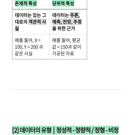
존재적 특성
당위적 특성
데이터는 있는 그
데이터는
추론,
대로의
객관적 사
예측, 전망, 추정
실
을 위한 근거
예를 들어, X =
예를 들어, 평균
100, Y = 200 과
값 = 150과 같이
같은 사실
가공된 자료
[2] 데이터의 유형 | 정성적 - 정량적 / 정형 - 비정