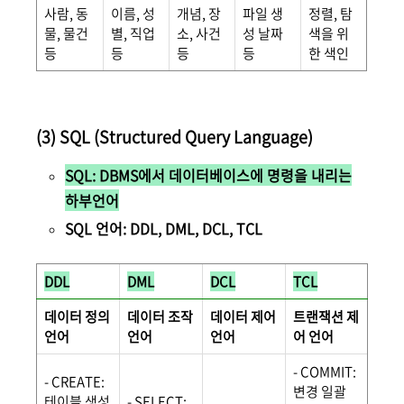
사람, 동
이름, 성
개념, 장
파일 생
정렬, 탐
물, 물건
별, 직업
소, 사건
성 날짜
색을 위
등
등
등
등
한 색인
(3) SQL (Structured Query Language)
SQL: DBMS에서 데이터베이스에 명령을 내리는
하부언어
SQL 언어: DDL, DML, DCL, TCL
DDL
DML
DCL
TCL
데이터 정의
데이터 조작
데이터 제어
트랜잭션 제
언어
언어
언어
어 언어
- COMMIT:
- CREATE:
변경 일괄
테이블 생성
- SELECT: