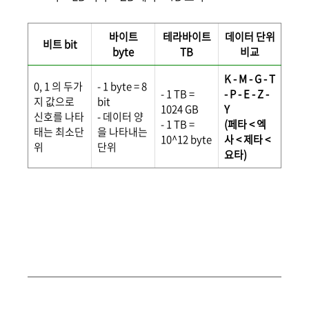
바이트
테라바이트
데이터 단위
비트 bit
byte
TB
비교
K - M - G - T
0, 1 의 두가
- 1 byte = 8
- 1 TB =
- P - E - Z -
지 값으로
bit
1024 GB
Y
신호를 나타
- 데이터 양
- 1 TB =
(페타 < 엑
태는 최소단
을 나타내는
10^12 byte
사 < 제타 <
위
단위
요타)