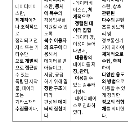
- 데이터베
데이터베이
스란,
동시
스란,
상호
이스란,
체
스란,
에 복수
의
관련된
계적으로
체계적
이거
적용업무를
다수의 콘텐
정렬된 데
나
조직적
으
지원할 수 있
츠
를 정보처
이터 집합
로
도록
리 및
- 데이터 양,
정리되고 전
복수 이용자
정보통신기
이용이 늘어
자식 또는 기
의 요구에 대
기에 의하여
나면서,
타수단
응
해서
체계적으로
대용량
의
으로
개별적
데이터를 받
수집, 축적
데이터를
저
으로 접근
할
아들이고,
하여
장, 관리,
수 있는
저장, 공급
다양한 용도
이용
할 수
독립된 저작
하기 위해
일
와 방법
으로
있는 컴퓨터
물, 데이터
정한 구조
에
이용할 수 있
기반의
또는
따라
게 정리한
데이터베이
기타소재의
편성된
데이
정보의 집합
스로 진화하
수집물
이다.
터의 집합
이
체
를 의미한
였다.
다.
다.