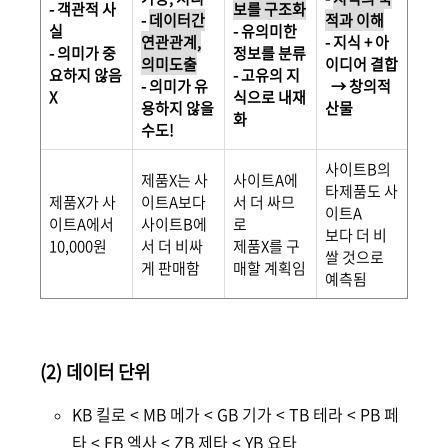
- 객관적 사
보를 구조화
-
데이터간
적과 이해
실
- 유의미한
연관관계,
- 지식 + 아
- 의미가 중
정보를 분류
의미도출
이디어 결합
요하지 않음
- 고유의 지
- 의미가 유
→ 창의적
X
식으로 내재
용하지 않을
산물
화
수도!
사이트B의
제품X는 사
사이트A에
타제품도 사
제품X가 사
이트A보다
서 더 싸므
이트A
이트A에서
사이트B에
로
보다 더 비
10,000원
서 더 비싸
제품X를 구
쌀 것으로
게 판매함
매할 계획임
예측됨
(2) 데이터 단위
KB 킬로 < MB 메가 < GB 기가 < TB 테라 < PB 페
타 < EB 엑사 < ZB 제타 < YB 요타