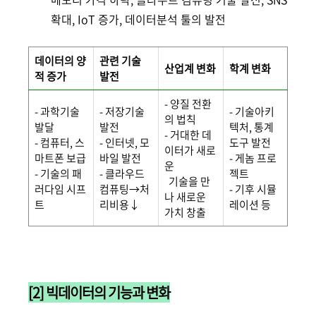
확대, IoT 증가, 데이터분석 툴의 발전
데이터의 양
관련 기술
산업계 변화
학계 변화
적 증가
발전
- 양질 전환
- 과학기술
- 저장기술
- 기술아키
의 법칙
발달
발전
텍처, 통계
- 거대한 데
- 컴퓨터, 스
- 인터넷, 모
도구 발전
이터가 새로
마트폰 보급
바일 발전
- 게놈 프로
운
- 기술의 패
- 클라우드
젝트
기술을 만
러다임 시프
컴퓨팅→처
- 기후 시뮬
나 새로운
트
리비용↓
레이션 등
가치 창출
[2] 빅데이터의 기능과 변화