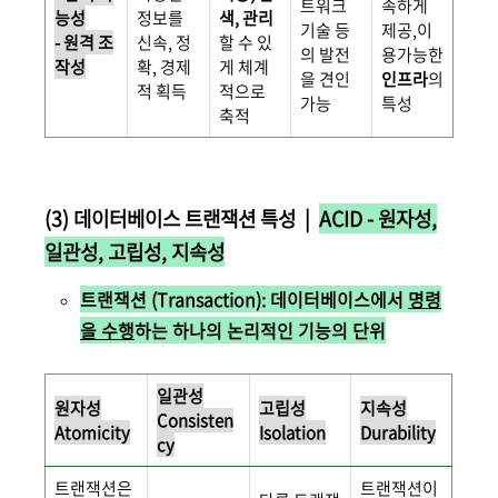
트워크
속하게
능성
정보를
색, 관리
기술 등
제공,이
- 원격 조
신속, 정
할 수 있
의 발전
용가능한
작성
확, 경제
게 체계
을 견인
인프라
의
적 획득
적으로
가능
특성
축적
(3) 데이터베이스 트랜잭션 특성 |
ACID - 원자성,
일관성, 고립성, 지속성
트랜잭션 (Transaction): 데이터베이스에서
명령
을 수행
하는 하나의 논리적인 기능의 단위
일관성
원자성
고립성
지속성
Consisten
Atomicity
Isolation
Durability
cy
트랜잭션은
트랜잭션이