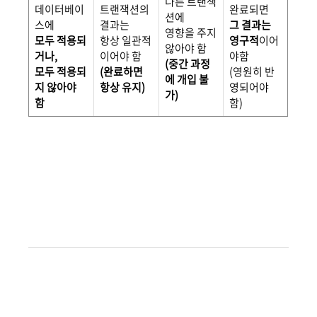
다른 트랜잭
데이터베이
트랜잭션의
완료되면
션에
스에
결과는
그 결과는
영향을 주지
모두 적용되
항상 일관적
영구적
이어
않아야 함
거나,
이어야 함
야함
(중간 과정
모두 적용되
(완료하면
(영원히 반
에 개입 불
지 않아야
항상 유지)
영되어야
가)
함
함)