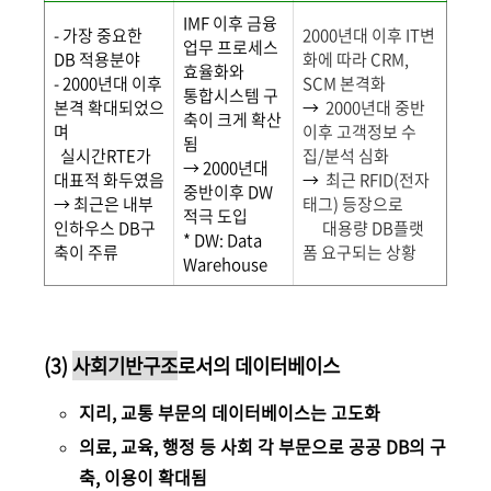
IMF 이후 금융
- 가장 중요한
2000년대 이후 IT변
업무 프로세스
DB 적용분야
화에 따라 CRM,
효율화와
- 2000년대 이후
SCM 본격화
통합시스템 구
본격 확대되었으
→
2000년대 중반
축이 크게 확산
며
이후 고객정보 수
됨
실시간RTE가
집/분석 심화
→
2000년대
대표적 화두였음
→
최근 RFID(전자
중반이후 DW
→ 최근은 내부
태그) 등장으로
적극 도입
인하우스 DB구
대용량 DB플랫
* DW: Data
축이 주류
폼 요구되는 상황
Warehouse
(3)
사회기반구조
로서의 데이터베이스
지리, 교통 부문의 데이터베이스는 고도화
의료, 교육, 행정 등 사회 각 부문으로 공공 DB의 구
축, 이용이 확대됨