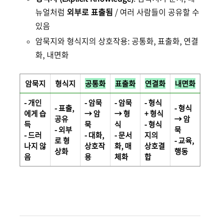
뉴얼처럼
외부로 표출됨
/ 여러 사람들이 공유할 수
있음
암묵지와 형식지의 상호작용: 공통화, 표출화, 연결
화, 내면화
암묵지
형식지
공통화
표출화
연결화
내면화
- 개인
- 암묵
- 암묵
- 형식
- 표출,
- 형식
에게 습
→ 암
→ 형
+ 형식
공유
→ 암
득
묵
식
- 형식
- 외부
묵
- 드러
- 대화,
- 문서
지의
로 형
- 교육,
나지 않
상호작
화, 매
상호결
상화
행동
음
용
체화
합