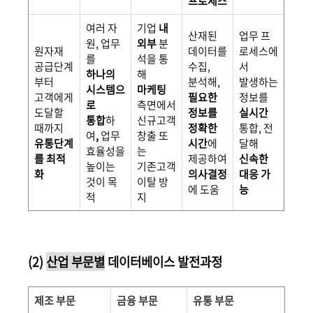
프로세스
여러 자
기업
내
산재된
업무 프
원, 업무
외부
분
원자재
데이터를
로세스에
를
석을 통
공급단계
수집,
서
하나의
해
부터
분석해,
발생하는
시스템으
마케팅
고객에게
필요한
정보를
로
측면에서
도달할
정보를
실시간
통합
하
신규고객
때까지
정확한
통합, 전
여
,
업무
창출 또
유통단계
시간
에
달해
효율성을
는
를 최적
제공하여
신속한
높이는
기존고객
화
의사결정
대응 가
것이 목
이탈 방
에 도움
능
적
지
(2)
산업 부문별
데이터베이스 발전과정
제조 부문
금융 부문
유통 부문