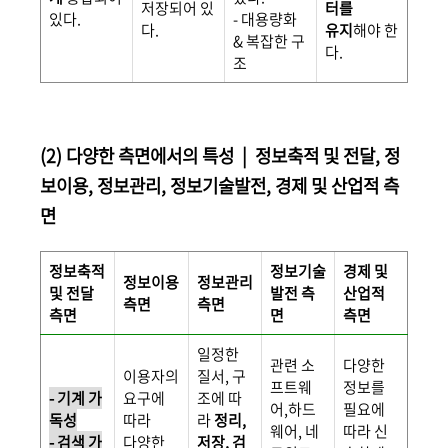
저장되어 있
터를
있다.
- 대용량화
다.
유지
해야 한
& 복잡한 구
다.
조
(2) 다양한 측면에서의 특성 | 정보축적 및 전달, 정
보이용, 정보관리, 정보기술발전, 경제 및 산업적 측
면
정보축적
정보기술
경제 및
정보이용
정보관리
및 전달
발전 측
산업적
측면
측면
측면
면
측면
일정한
관련 소
다양한
이용자의
질서, 구
프트웨
정보를
- 기계 가
요구에
조에 따
어,하드
필요에
독성
따라
라
정리,
웨어, 네
따라 신
- 검색 가
다양한
저장, 검