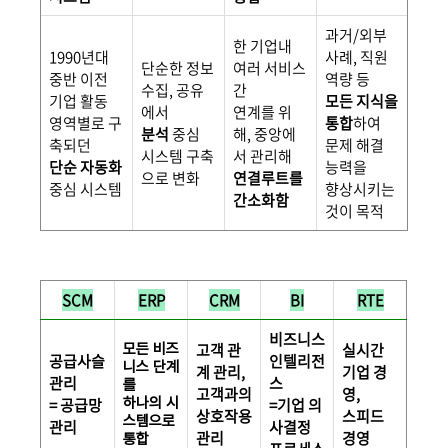
과거/외부
한 기업내
1990년대
사례, 직원
단순한 정보
여러 서비스
중반 이전
역량 등
수집, 공유
간
기업 활동
모든
지식을
에서
연계를 위
영역별로 구
통합
하여
분석
중심
해, 중앙에
축되던
문제 해결
시스템 구축
서 관리해
단순 자동화
능력을
으로 변화
연결루트를
중심 시스템
향상시키는
간소화함
것이 목적
SCM
ERP
CRM
BI
RTE
비즈니스
고객 관
실시간
모든 비즈
공급사슬
인텔리전
니스 단계
계 관리,
기업 경
관리
스
를
고객과의
영,
= 공급망
하나의 시
=기업 의
상호작용
스피드
스템으로
관리
사결정
관리
경영
통합