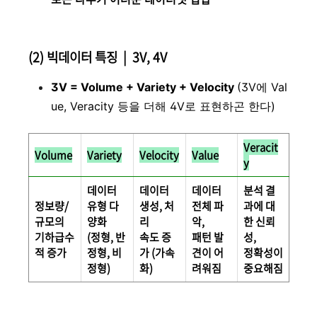
(2) 빅데이터 특징 | 3V, 4V
3V = Volume + Variety + Velocity
(3V에 Val
ue, Veracity 등을 더해 4V로 표현하곤 한다)
Veracit
Volume
Variety
Velocity
Value
y
데이터
데이터
데이터
분석 결
정보량/
유형 다
생성, 처
전체 파
과에 대
규모의
양화
리
악,
한 신뢰
기하급수
(정형, 반
속도 증
패턴 발
성,
적 증가
정형, 비
가 (가속
견이 어
정확성이
정형)
화)
려워짐
중요해짐