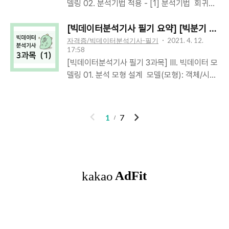
델링 02. 분석기법 적용 - [1] 분석기법 회귀분
(Contingency Table): 행-독립/ 열-종속/ 주변
정밀도/ F1-score- ROC Curve- AUC (Area
석: 1개 이상의 독립변수들이 종속변수에 미치는
합-마지막 행열에 총계승산비: 특정 조건이 있을
Under R..
영향을 추정할 수 있는 통계기법변수들 사이의
[빅데이터분석기사 필기 요약] [빅분기 3과목 요약
때의 성공승산을, 다른 조건이 있을 때의 성공승
인과관계를 밝히고 모형을 적합하여, 관심있는
자격증/빅데이터분석기사-필기
2021. 4. 12.
산으로 나눈 값상대위험도 (RR; Relative Risk)
17:58
변수를 예측/추론하기 위한 분석방법회귀모형
승산비(Odds Ratio) = 교차비 = 대응위험도비
[빅데이터분석기사 필기 3과목] III. 빅데이터 모
가정회귀모형 검증선형성 독립변수-종속변수
교집단 위험률 대비, 관심집단 위험률승산 = p /
델링 01. 분석 모형 설계 모델(모형): 객체/시스
관계 선형통계적 유의미F-통계량, p-value독립
(1-p) = (특정 사건 발생 확률) / (발생하지 않
템/개념에 대한 구조/작업을 보여주기 위한 패
성 잔차-독립변수 값 관계없음회귀계수 유의
을 확률)RR ..
턴/계획/설명- 탐색적 데이터 분석: 현상에서 패
미T-통계량, p-value, 신뢰구간등분산성오차들
턴을 발견- 통계적 추론: 현상에서 결론을 도출-
이
다
의 분산 일정모형의 설명력결정계수(R²)비상관
1
7
기계 학습 (머신러닝): 현상을 예측 빅데이터 분
성오차들끼리 상관없음모형이 데이터를 적합잔
전
음
석 모형: 통계/ 데이터마이닝/ 머신러닝 기반통
차 그래프정상성 오차항이 정규분포 이룸데이
계 기반 분석모형: 기술통계/ 상관분석/ 회귀분
터가 가정 만족5개 가정 편차 vs. 오차 vs. 잔차
석/ 분산분석/ 주성분분석/ 판별분석데이터마이
편차 Deviation오차 Error잔차 Re..
인기포스트
닝 기반 분석모형: 분류/ 예측/ 군집화/ 연관규칙
분석머신러닝 기반 분석모형: 지도학습/ 비지도
학습통계 기반 분석모형데이터마이닝 기반 분석
모형머신러닝 기반 분석모형기술통계분포 특징
ABOUT
LINK
ADMIN
ME
파악분류Classification지도학습정답 포함/ 예