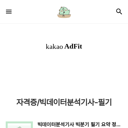
서
검
메뉴
윤
로
그
자격증/빅데이터분석기사-필기
빅데이터분석기사 빅분기 필기 요약 정리 링크