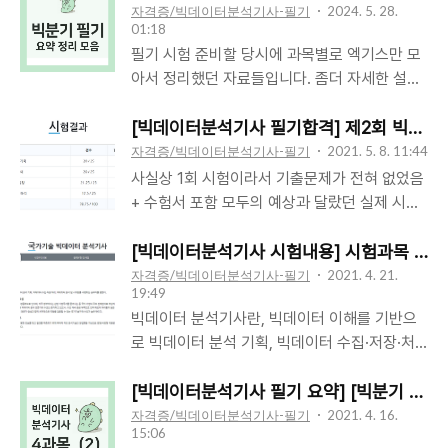
자격증/빅데이터분석기사-필기
2024. 5. 28.
01:18
필기 시험 준비할 당시에 과목별로 엑기스만 모
아서 정리했던 자료들입니다. 좀더 자세한 설명
이 필요하다 싶은 부분은, 제 블로그에서 검색하
시면 정리 포스팅 찾으실 수 있을 거에요. 아래
[빅데이터분석기사 필기합격] 제2회 빅데이
링크 달아두었으니 주요 키워드와 함께 참고하
자격증/빅데이터분석기사-필기
2021. 5. 8. 11:44
세요. 시험 준비하시는 분들 도움되시기 바랍니
사실상 1회 시험이라서 기출문제가 전혀 없었음
다. 과목요약 정리 링크주요 키워드[1과목]분석
+ 수험서 포함 모두의 예상과 달랐던 실제 시험
기획 I. 빅데이터 분석 기획 - 1 빅데이터 이해,
문제들.. 운 없으면 과락 나오는거 아닌가 싶었
빅데이터 플랫폼, 데이터 분석계획, 분석방법론
는데 다행ㅠ합격했다ㅠ 몰랐는데 복수정답 인정
[빅데이터분석기사 시험내용] 시험과목 및 
유형 등 I. 빅데이터 분석 기획 - 2 데이터 수집
해준다는 공지가 올라와 있었다. "출제 및 감수
자격증/빅데이터분석기사-필기
2021. 4. 21.
및 저장시스템, 데이터 처리기술, 데이터 속성
19:49
를 철저히 하였음에도 불구하고" ...2문제나~!^^
및 측정척도, 데이터 변환 및 비식별화 등[2과
빅데이터 분석기사란, 빅데이터 이해를 기반으
둘다 대학 학부시험에서도 충분히 나올법한 문
목]탐색 II. 빅데이터 탐색 - 1 데이터 정제 및 전
로 빅데이터 분석 기획, 빅데이터 수집·저장·처
제인데 국가자격시험에서 감수를 철저히해서 나
처리, 결측값 및 이상치 처리,변수, 차원축소, 불
리, 빅데이터 분석 및 시각화를 수행하는 실무자
올 실수인가 저게.. 적어도 저 표현은 쓰지 말았
균형 데이터 처리기법 등 II. 빅데이터 ..
를 말한다. 직무분야: 정보통신 중직무분야: 정
[빅데이터분석기사 필기 요약] [빅분기 4과목 요
어야 한다고 생각한다.. 잘못 쓴 사과문을 보는
보기술 직무내용: 대용량의 데이터 집합으로부
자격증/빅데이터분석기사-필기
2021. 4. 16.
기분이다! 게다가 필기 "합격"이 아니라, "합격
15:06
터 유용한 정보를 찾고 결과를 예측하기 위해 목
예정"이다. 재검토 신청을 일주일간 받고, 그 과