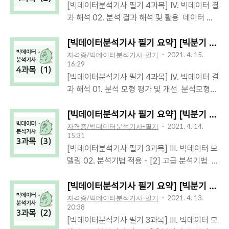
[빅데이터분석기사 필기 4과목] IV. 빅데이터 결
적에 따라 분석기술과 방법론을 기반으로 정형/
정에서 합격 여부가 바뀔수도 있다는 것이다! 근
과 해석 02. 분석 결과 해석 및 활용 데이터 시
비정형 대용량 데이터를 구축, 탐색, 분석하고
데 기출문제 공개도 안하고, 내 시험결과에서 어
각화 (Data Visualization)데이터에 대한 이해
시각화를 수행하는 업무를 수행한다. 필기 시험
느문제를 틀렸는지도 안나와있는데, 어떻게 재
를 돕기 위해, 그림/도형 등의 그래픽 요소들을
[빅데이터분석기사 필기 요약] [빅분기 4과목 요
주요내용 필기검정방법: 객관식 문제개수: 80문
검토 신청을 ..
이용하여 데이터를 묘사/표현기하/도형 양식을
자격증/빅데이터분석기사-필기
2021. 4. 15.
제 (4과목 20문제씩) 시험시간: 120분 (총 2시
16:29
이용하여, 데이터 특징을 설명할 수 있는 모양으
간) 필기 4과목 - 1과목: 빅데이터 분석기획 (20
[빅데이터분석기사 필기 4과목] IV. 빅데이터 결
로 만든다데이터 시각화 기능: 설명/ 탐색/ 표현
문제) - 2과목: 빅데이터 탐색 (20문제) - 3과
과 해석 01. 분석 모형 평가 및 개선 분석모형
데이터 시각화 목적: 정보전달/ 설득데이터 시각
목: 빅데이터 모델링 (20문제) - 4과목: 빅데이
평가기준: 일반화 가능성/ 효율성/ 예측과 분류
화 절차- 설명: 분석 결과를 설명사용자가 주제
터 결과 해석 (20문제) 필기 과목명 주요..
의 정확성일반화 가능성효율성예측과 분류의 정
[빅데이터분석기사 필기 요약] [빅분기 3과목 요약
에 대해 더 잘 이해!① 구조화- 탐색: 숨겨진 관
확성데이터를 확장하여 적용할 수 있는가(안정
자격증/빅데이터분석기사-필기
2021. 4. 14.
계/패턴 찾음- 정보 전달 (실용적/과학적 측
15:31
적인 결과를 제공하는가)적은 입력변수가 필요
면)② 시각화- 표현: 이야기 전달/표현/공감- 설
[빅데이터분석기사 필기 3과목] III. 빅데이터 모
할수록효율성이 높은 것으로 평가함정확성 측면
득 (추상적/예술적 측면)③ 시각표현 데이터 시
델링 02. 분석기법 적용 - [2] 고급 분석기법 범
에서 평가함 모형 평가지표회귀 모형 (예측 모
각화 유형: 시간/ 분포/ 관계/ 비교/ 공간 시각화
주형 자료분석: 종속변수가 1개&범주형인 데이
형) 평가지표분류 모형 평가지표- 실제값/ 예측
시간 시각화분포 시각화관계..
터를 분석하여, 모형&독립변수의 유의성을 알아
[빅데이터분석기사 필기 요약] [빅분기 3과목 요약
값/ 평균값- 오차제곱합 SSE- 전체제곱합
보는 분석방법독립변수(X)가 범주형독립변수
자격증/빅데이터분석기사-필기
2021. 4. 13.
SST- 회귀제곱합 SSR- 결정계수 R² = SSR /
20:38
(X)가 연속형분할표분석/ 카이제곱검정/ 피셔정
SST (and 수정된 결정계수)- Mallow's Cp-
[빅데이터분석기사 필기 3과목] III. 빅데이터 모
확검정로지스틱회귀분석 분할표 분석
혼동 행렬 Confusion Matrix- 정확도/ 민감도/