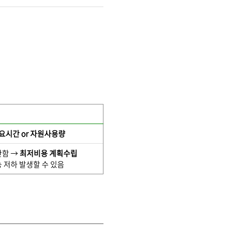
요시간 or 자원사용량
산함 →
최저비용
계획수립
 저하 발생할 수 있음