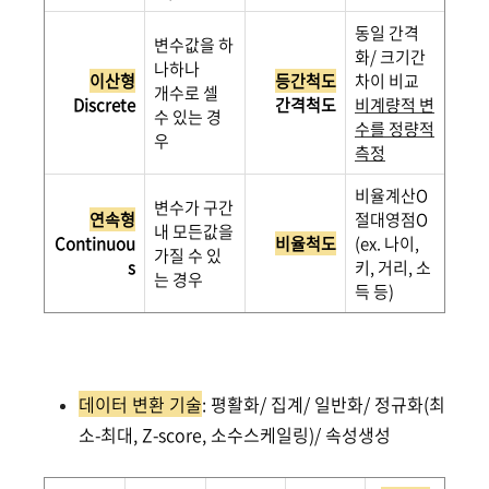
동일 간격
변수값을 하
화/ 크기간
나하나
이산형
등간척도
차이 비교
개수로 셀
Discrete
간격척도
비계량적 변
수 있는 경
수를 정량적
우
측정
비율계산O
변수가 구간
연속형
절대영점O
내 모든값을
Continuou
비율척도
(ex. 나이,
가질 수 있
s
키, 거리, 소
는 경우
득 등)
데이터 변환 기술
: 평활화/ 집계/ 일반화/ 정규화(최
소-최대, Z-score, 소수스케일링)/ 속성생성