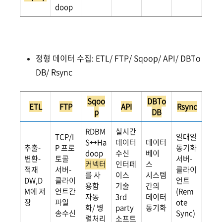
doop
정형 데이터 수집: ETL/ FTP/ Sqoop/ API/ DBTo
DB/ Rsync
Sqoo
DBTo
ETL
FTP
API
Rsync
p
DB
RDBM
실시간
TCP/I
일대일
S↔Ha
데이터
데이터
추출-
P 프로
동기화
doop
수신
베이
변환-
토콜
서버-
커넥터
인터페
스
적재
서버-
클라이
를 사
이스
시스템
DW,D
클라이
언트
용함
기술
간의
M에 저
언트간
(Rem
자동
3rd
데이터
장
파일
ote
화/ 병
party
동기화
송수신
Sync)
렬처리
소프트