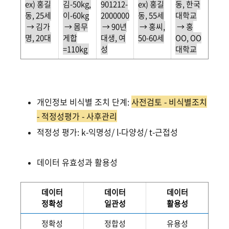
ex) 홍길
김-50kg,
901212-
ex) 홍길
동, 한국
동, 25세
이-60kg
2000000
동, 55세
대학교
→ 김가
→ 몸무
→ 90년
→ 홍씨,
→ 홍
명, 20대
게합
대생, 여
50-60세
OO, OO
=110kg
성
대학교
개인정보 비식별 조치 단계:
사전검토 - 비식별조치
- 적정성평가 - 사후관리
적정성 평가: k-익명성/ l-다양성/ t-근접성
데이터 유효성과 활용성
데이터
데이터
데이터
정확성
일관성
활용성
정확성
정합성
유용성