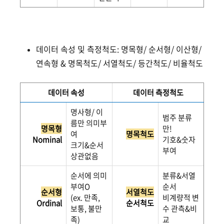
데이터 속성 및 측정척도: 명목형/ 순서형/ 이산형/
연속형 & 명목척도/ 서열척도/ 등간척도/ 비율척도
데이터 속성
데이터 측정척도
명사형/ 이
범주 분류
름만 의미부
명목형
만!
여
명목척도
Nominal
기호&숫자
크기&순서
부여
상관없음
순서에 의미
분류&서열
부여O
순서
순서형
서열척도
(ex. 만족,
비계량적 변
Ordinal
순서척도
보통, 불만
수 관측&비
족)
교