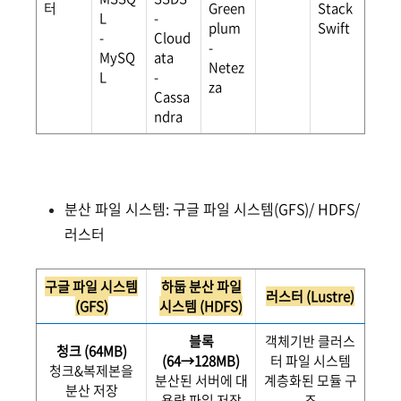
터
Green
Stack
L
-
plum
Swift
-
Cloud
-
MySQ
ata
Netez
L
-
za
Cassa
ndra
분산 파일 시스템: 구글 파일 시스템(GFS)/ HDFS/
러스터
구글 파일 시스템
하둡 분산 파일
러스터 (Lustre)
(GFS)
시스템 (HDFS)
블록
객체기반 클러스
청크 (64MB)
(64→128MB)
터 파일 시스템
청크&복제본을
분산된 서버에 대
계층화된 모듈 구
분산 저장
용량 파일 저장
조