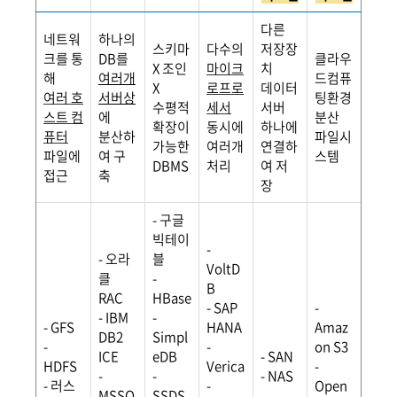
다른
네트워
하나의
스키마
다수의
저장장
크를 통
DB를
클라우
X 조인
마이크
치
해
여러개
드컴퓨
X
로프로
데이터
여러 호
서버상
팅환경
수평적
세서
서버
스트 컴
에
분산
확장이
동시에
하나에
퓨터
분산하
파일시
가능한
여러개
연결하
파일에
여 구
스템
DBMS
처리
여 저
접근
축
장
- 구글
빅테이
-
- 오라
블
VoltD
클
-
B
RAC
HBase
- SAP
-
- IBM
-
- GFS
HANA
Amaz
DB2
Simpl
-
-
on S3
ICE
eDB
- SAN
HDFS
Verica
-
-
-
- NAS
- 러스
-
Open
MSSQ
SSDS