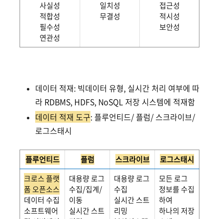
사실성
일치성
접근성
적합성
무결성
적시성
필수성
보안성
연관성
데이터 적재: 빅데이터 유형, 실시간 처리 여부에 따
라 RDBMS, HDFS, NoSQL 저장 시스템에 적재함
데이터 적재 도구
: 플루언티드/ 플럼/ 스크라이브/
로그스태시
플루언티드
플럼
스크라이브
로그스태시
크로스 플랫
대용량 로그
대용량 로그
모든 로그
폼 오픈소스
수집/집계/
수집
정보를 수집
데이터 수집
이동
실시간 스트
하여
소프트웨어
실시간 스트
리밍
하나의 저장