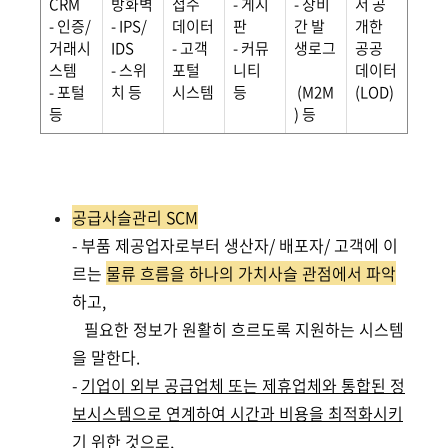
CRM
방화벽
접수
- 게시
- 장비
서 공
- 인증/
- IPS/
데이터
판
간 발
개한
거래시
IDS
- 고객
- 커뮤
생로그
공공
스템
- 스위
포털
니티
데이터
- 포털
치 등
시스템
등
(M2M
(LOD)
등
) 등
공급사슬관리 SCM
- 부품 제공업자로부터 생산자/ 배포자/ 고객에 이
르는
물류 흐름을 하나의 가치사슬 관점에서 파악
하고,
필요한 정보가 원활히 흐르도록 지원하는 시스템
을 말한다.
-
기업이 외부 공급업체 또는 제휴업체와 통합된 정
보시스템으로 연계하여 시간과 비용을 최적화시키
기 위한 것
으로,