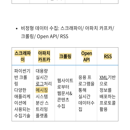
비정형 데이터 수집: 스크래파이/ 아파치 카프카/
크롤링/ Open API/ RSS
스크래파
아파치
Open
크롤링
RSS
이
카프카
API
파이썬기
대용량
반 크롤
실시간
응용 프
XML
기반
웹사이트
링
로그
처리
로그램을
으로
로부터
다양한
메시징
통해
정보를
웹문서&
애플리케
시스템
실시간
배포하는
콘텐츠
이션에
분산 스
데이터수
프로토콜
수집
사용되는
트리밍
집
활용
수집기술
플랫폼