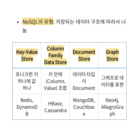
NoSQL의 유형
: 저장되는 데이터 구조에 따라서 나
눔
Column
Key-Value
Document
Graph
Family
Store
Store
Store
Data Store
유니크한 키
키 안에
데이터 타입
그래프로 데
하나에 값
(Column,
이
이터를 표현
하나
Value) 조합
Document
Redis,
MongoDB,
Neo4j,
HBase,
DynamoD
Couchbas
AllegroGra
Cassandra
B
e
ph