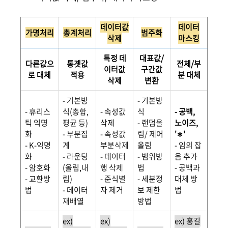
데이터값
데이터
가명처리
총계처리
범주화
삭제
마스킹
특정 데
대표값/
다른값으
통곗값
전체/부
이터값
구간값
로 대체
적용
분 대체
삭제
변환
- 기본방
- 기본방
- 휴리스
식(총합,
- 속성값
식
- 공백,
틱 익명
평균 등)
삭제
- 랜덤올
노이즈,
화
- 부분집
- 속성값
림/ 제어
'∗'
- K-익명
계
부분삭제
올림
- 임의 잡
화
- 라운딩
- 데이터
- 범위방
음 추가
- 암호화
(올림,내
행 삭제
법
- 공백과
- 교환방
림)
- 준식별
- 세분정
대체 방
법
- 데이터
자 제거
보 제한
법
재배열
방법
ex)
ex)
ex) 홍길