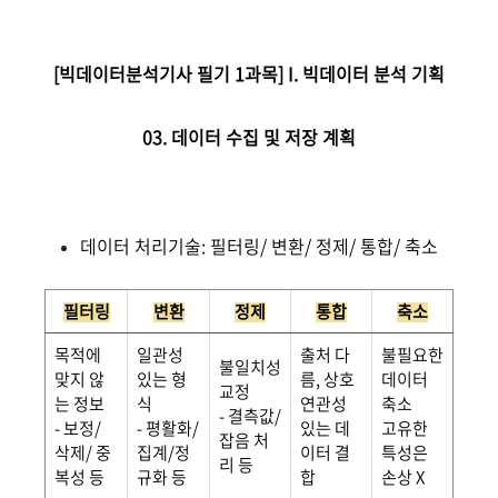
[빅데이터분석기사 필기 1과목] I. 빅데이터 분석 기획
03. 데이터 수집 및 저장 계획
데이터 처리기술: 필터링/ 변환/ 정제/ 통합/ 축소
필터링
변환
정제
통합
축소
목적에
일관성
출처 다
불필요한
불일치성
맞지 않
있는 형
름, 상호
데이터
교정
는 정보
식
연관성
축소
- 결측값/
- 보정/
- 평활화/
있는 데
고유한
잡음 처
삭제/ 중
집계/정
이터 결
특성은
리 등
복성 등
규화 등
합
손상 X