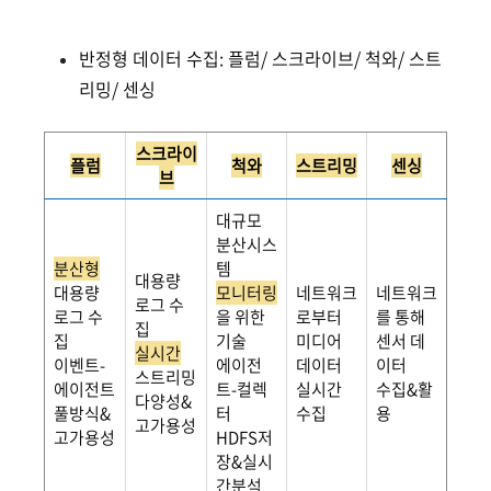
반정형 데이터 수집: 플럼/ 스크라이브/ 척와/ 스트
리밍/ 센싱
스크라이
플럼
척와
스트리밍
센싱
브
대규모
분산시스
분산형
템
대용량
대용량
모니터링
네트워크
네트워크
로그 수
로그 수
을 위한
로부터
를 통해
집
집
기술
미디어
센서 데
실시간
이벤트-
에이전
데이터
이터
스트리밍
에이전트
트-컬렉
실시간
수집&활
다양성&
풀방식&
터
수집
용
고가용성
고가용성
HDFS저
장&실시
간분석