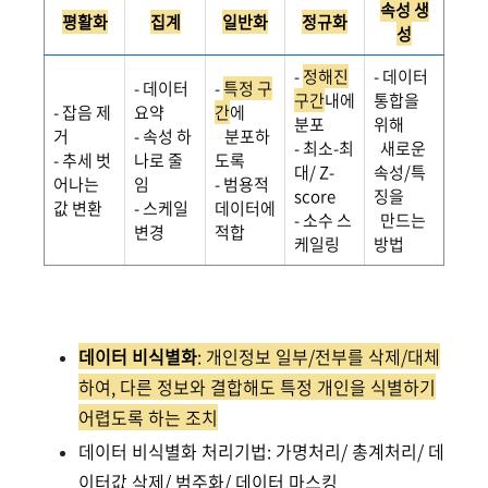
속성 생
평활화
집계
일반화
정규화
성
-
정해진
- 데이터
- 데이터
-
특정 구
구간
내에
통합을
- 잡음 제
요약
간
에
분포
위해
거
- 속성 하
분포하
- 최소-최
새로운
- 추세 벗
나로 줄
도록
대/ Z-
속성/특
어나는
임
- 범용적
score
징을
값 변환
- 스케일
데이터에
- 소수 스
만드는
변경
적합
케일링
방법
데이터 비식별화
: 개인정보 일부/전부를 삭제/대체
하여, 다른 정보와 결합해도 특정 개인을 식별하기
어렵도록 하는 조치
데이터 비식별화 처리기법: 가명처리/ 총계처리/ 데
이터값 삭제/ 범주화/ 데이터 마스킹