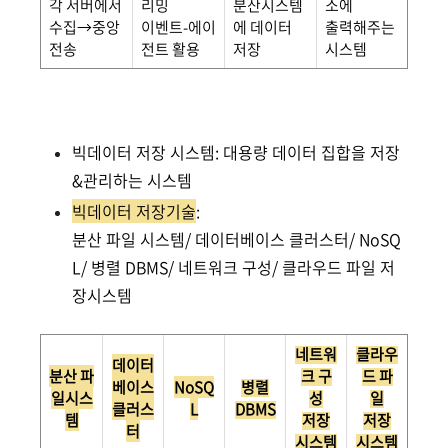
각 서버에서
리밍
분산시스템
소에
수집→중앙
이벤트-에이
에 데이터
출력해주는
전송
전트 활용
저장
시스템
빅데이터 저장 시스템: 대용량 데이터 집합을 저장
&관리하는 시스템
빅데이터 저장기술
:
분산 파일 시스템/ 데이터베이스 클러스터/ NoSQ
L/ 병렬 DBMS/ 네트워크 구성/ 클라우드 파일 저
장시스템
네트워
클라우
데이터
분산 파
크 구
드 파
베이스
NoSQ
병렬
일시스
성
일
클러스
L
DBMS
템
저장
저장
터
시스템
시스템