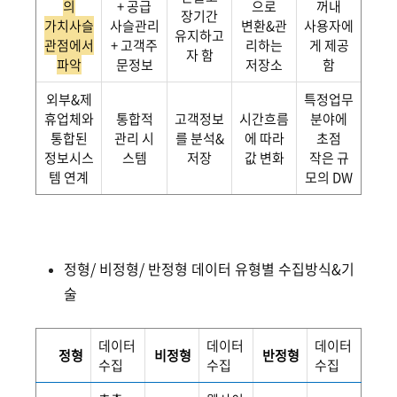
의
+ 공급
으로
꺼내
장기간
가치사슬
사슬관리
변환&관
사용자에
유지하고
관점에서
+ 고객주
리하는
게 제공
자 함
파악
문정보
저장소
함
외부&제
특정업무
휴업체와
통합적
고객정보
시간흐름
분야에
통합된
관리 시
를 분석&
에 따라
초점
정보시스
스템
저장
값 변화
작은 규
템 연계
모의 DW
정형/ 비정형/ 반정형 데이터 유형별 수집방식&기
술
데이터
데이터
데이터
정형
비정형
반정형
수집
수집
수집