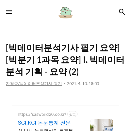
서
검
메뉴
윤
로
그
[빅데이터분석기사 필기 요약]
[빅분기 1과목 요약] I. 빅데이터
분석 기획 - 요약 (2)
자격증/빅데이터분석기사-필기
2021. 4. 10. 18:03
https://sasworld20.co.kr/
광고
SCI,KCI 논문통계 전문
석,박사 논문컨설팅,통계분