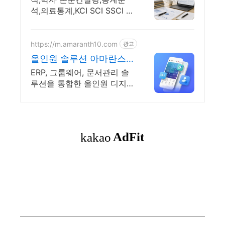
석,의료통계,KCI SCI SSCI 학
술지,교정,빅데이터
https://m.amaranth10.com
광고
올인원 솔루션 아마란스
10 디지털 비즈니스 플랫
ERP, 그룹웨어, 문서관리 솔
폼
루션을 통합한 올인원 디지
털 비즈니스 플랫폼