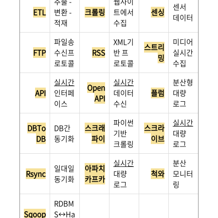
추출 -
웹사이
센서
ETL
변환 -
크롤링
트에서
센싱
데이터
적재
수집
파일송
XML기
미디어
스트리
FTP
수신프
RSS
반 프
실시간
밍
로토콜
로토콜
수집
실시간
실시간
분산형
Open
API
인터페
데이터
플럼
대량
API
이스
수신
로그
파이썬
실시간
DBTo
DB간
스크래
스크라
기반
대량
DB
동기화
파이
이브
크롤링
로그
실시간
분산
일대일
아파치
Rsync
대량
척와
모니터
동기화
카프카
로그
링
RDBM
Sqoop
S↔Ha