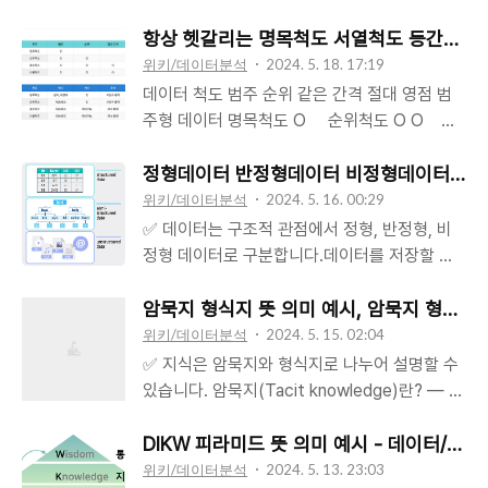
차이|² / 전체 개수- 오차가 작을수록 = MAE값
이 Pos ≠ 실제값은 Neg ✔️ FN (False
목표를 달성하기 위해, 어떤 데이터를 가지고,
이 작을수록, 모델 성능이 좋음.M..
Negative) : 예측값이 Neg ≠ 실제값은 Pos
어떤 방식으로 수행할지에 대한 계획을 수립해
항상 헷갈리는 명목척도 서열척도 등간척도 
✔️ TN (True Negative) : 예측값이 Neg = 실
야 합니다.분석 기획은 분석 문제(대상)가 정해
위키/데이터분석
2024. 5. 18. 17:19
제값도 Neg 위 4가지 경우를 가지고 분류모델
져 있느냐에 따라, 하향식 접근방법 혹은 상향식
데이터 척도 범주 순위 같은 간격 절대 영점 범
의 평가지표를 계산할 수 있습니다.✔️ 정확도 :
접근방법으로 나눌 수 있습니다.분석 대상
주형 데이터 명목척도 O 순위척도 O O 연
분류모델이 실제값을 정확하게 예측한 비율
(What)분석 접근방식분석 방법 (How)분석 기
속형 데이터 등간척도 O O O 비율척도 O O
..
획 유형알고 있음하향식(Top-Down)알고 있음
O O 데이터 척도 비교연산통계시각화 범주형
정형데이터 반정형데이터 비정형데이터 뜻 구분
최적화모름솔루션모름상향식(Bottom-Up)알
데이터 명목척도 같다, 다르다X비모수 통계막대
위키/데이터분석
2024. 5. 16. 00:29
고 있음통찰모름발견 ✅ 하향식 접근방식은 분
그래프,원그래프 등 순위척도 대소비교X비모수
✅ 데이터는 구조적 관점에서 정형, 반정형, 비
석할 대상 정해져 있거나, 아는 상태에서 접근하
통계 연속형 데이터 등간척도 대소비교연산가능
정형 데이터로 구분합니다.데이터를 저장할 때
는 방식입니다.최적화 (Optimization): 분석대
모수 통계히스토그램,시계열그래프 등 비율척도
엑셀과 같은 고정된 필드가 필요한지, 스키마 구
상(What)도 알고, 분석방법(How)도 알고 있는
대소비교연산가능모수 통계 ✅ 데이터 변수는
조 형태를 가지는지 등을 기준으로, 아래와 같이
암묵지 형식지 뜻 의미 예시, 암묵지 형식지
경우✔️ 둘다 알고 있다면 다행입니다. 어떻게
질적변수인 범주형 데이터, 양적변수인 수치형
구분합니다.✔️ 정형 데이터: 고정된 필드에 저
위키/데이터분석
2024. 5. 15. 02:04
가..
데이터로 나누어집니다.범주형 데이터: 임의의
장하고, 데이터베이스에 저장할 수 있으므로 스
✅ 지식은 암묵지와 형식지로 나누어 설명할 수
"범주"로 분류하여 측정합니다. 혈액형, 국적, 직
키마 구조 형태를 지원합니다. 행열에 의해
있습니다. 암묵지(Tacit knowledge)란? — 개
업, 만족도 등등을 예로 들 수 있습니다.✔️ 따라
서 속성이 구분된다는 특징이 있습니다. 가장 가
인에게 습득된 상태의 지식을 말합니다.✔️ 학습
서 이 자체로는 연산할 수 없는 데이터입니
까운 예로 엑셀 스프레드시트(SpreadSheet)
및 경험으로 개인에게 체화된 상태의 지식을 "암
DIKW 피라미드 뜻 의미 예시 - 데이터/정보
다.✔️ 각 범주에..
가 있습니다.✔️ 반정형 데이터: 정형데이터처럼
묵지"라고 부릅니다. ✔️ 말그대로 체화된 지식
위키/데이터분석
2024. 5. 13. 23:03