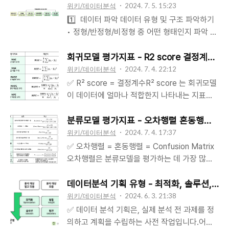
위키/데이터분석
2024. 7. 5. 15:23
1️⃣ 데이터 파악 데이터 유형 및 구조 파악하기
• 정형/반정형/비정형 중 어떤 형태인지 파악 •
정형 데이터: 엑셀 스프레드 시트와 같은 테이블
형태의 데이터가 대표적 • 반정형 데이터: 로그,
회귀모델 평가지표 - R2 score 결정계수, MAE
JSON, 이메일 등 일부 정형화 되어있으나 비교
위키/데이터분석
2024. 7. 4. 22:12
적 유연한 데이터 유형 • 비정형 데이터: 이미지,
✅ R² score = 결정계수R² score 는 회귀모델
영상, 텍스트 등 정해진 구조나 형식이 없는 데
이 데이터에 얼마나 적합한지 나타내는 지표입
이터, 분석을 위해 가공 필요. 데이터 학습에 영
니다. 1에 가까울수록, 모델 성능이 좋다고 평가
향 미칠 수 있는 모든 요소 파악하기• 수치형 데
합니다.회귀모델의 기본적인 평가지표는 아래와
분류모델 평가지표 - 오차행렬 혼동행렬, 정확도
이터는 분포 및 요약통계량 확인• 범주형 데이
같이 계산합니다.✔️ SSE = 오차제곱합 = ∑(예
위키/데이터분석
2024. 7. 4. 17:37
터는 빈도 및 교차표 등 확인• 데이터 중복 여부,
측값과 실제값의 차이)²✔️ SSR = 회귀제곱합
✅ 오차행렬 = 혼동행렬 = Confusion Matrix
결측치 여부, 이상치 여부 확인 → 전처리 필요
= ∑(예측값과 평균값의 차이)² ✔️ SST = 전체
오차행렬은 분류모델을 평가하는 데 가장 많이
한 요소들 확인 • 레이블링 여부 = 정답 = Y값
제곱합 = ∑(실제값과 평균값의 차이)² ✔️ R²
사용되는 지표 중 하나입니다. 데이터의 답이
이 있는지 확인 → 있으면 지도학습, 없으면 비
score = 결정계수 = SSR / SST = 1 - (SSE
Positive / Negative 2가지로만 분류되는 상황
데이터분석 기획 유형 - 최적화, 솔루션, 통
지도학습 모델이 될 것 2️..
/ SST) ✅ 오차 = 실제값과 예측값의 차이 를
에서, 발생 가능한 경우의 수는 아래 4가지 뿐입
위키/데이터분석
2024. 6. 3. 21:38
이용한 평가지표들MAE = Mean Absolute
니다.✔️ TP (True Positive) : 예측값이 Pos =
✅ 데이터 분석 기획은, 실제 분석 전 과제를 정
Error = 평균 절대 오차 = ∑|예측값과 실제값의
실제값도 Pos ✔️ FP (False Positive) : 예측값
의하고 계획을 수립하는 사전 작업입니다.어떤