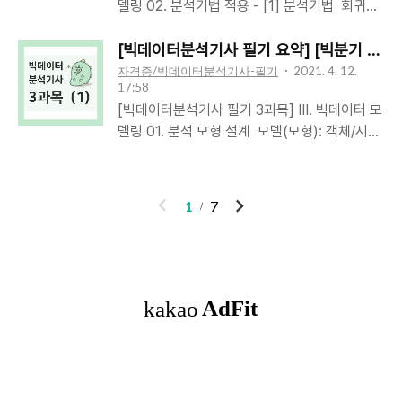
델링 02. 분석기법 적용 - [1] 분석기법 회귀분
(Contingency Table): 행-독립/ 열-종속/ 주변
정밀도/ F1-score- ROC Curve- AUC (Area
석: 1개 이상의 독립변수들이 종속변수에 미치는
합-마지막 행열에 총계승산비: 특정 조건이 있을
Under R..
영향을 추정할 수 있는 통계기법변수들 사이의
[빅데이터분석기사 필기 요약] [빅분기 3과목 요약
때의 성공승산을, 다른 조건이 있을 때의 성공승
인과관계를 밝히고 모형을 적합하여, 관심있는
자격증/빅데이터분석기사-필기
2021. 4. 12.
산으로 나눈 값상대위험도 (RR; Relative Risk)
17:58
변수를 예측/추론하기 위한 분석방법회귀모형
승산비(Odds Ratio) = 교차비 = 대응위험도비
[빅데이터분석기사 필기 3과목] III. 빅데이터 모
가정회귀모형 검증선형성 독립변수-종속변수
교집단 위험률 대비, 관심집단 위험률승산 = p /
델링 01. 분석 모형 설계 모델(모형): 객체/시스
관계 선형통계적 유의미F-통계량, p-value독립
(1-p) = (특정 사건 발생 확률) / (발생하지 않
템/개념에 대한 구조/작업을 보여주기 위한 패
성 잔차-독립변수 값 관계없음회귀계수 유의
을 확률)RR ..
턴/계획/설명- 탐색적 데이터 분석: 현상에서 패
미T-통계량, p-value, 신뢰구간등분산성오차들
턴을 발견- 통계적 추론: 현상에서 결론을 도출-
이
다
의 분산 일정모형의 설명력결정계수(R²)비상관
1
7
기계 학습 (머신러닝): 현상을 예측 빅데이터 분
성오차들끼리 상관없음모형이 데이터를 적합잔
전
음
석 모형: 통계/ 데이터마이닝/ 머신러닝 기반통
차 그래프정상성 오차항이 정규분포 이룸데이
계 기반 분석모형: 기술통계/ 상관분석/ 회귀분
터가 가정 만족5개 가정 편차 vs. 오차 vs. 잔차
석/ 분산분석/ 주성분분석/ 판별분석데이터마이
편차 Deviation오차 Error잔차 Re..
인기포스트
닝 기반 분석모형: 분류/ 예측/ 군집화/ 연관규칙
분석머신러닝 기반 분석모형: 지도학습/ 비지도
학습통계 기반 분석모형데이터마이닝 기반 분석
모형머신러닝 기반 분석모형기술통계분포 특징
ABOUT
LINK
ADMIN
ME
파악분류Classification지도학습정답 포함/ 예