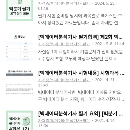
자격증/빅데이터분석기사-필기
2024. 5. 28.
01:18
필기 시험 준비할 당시에 과목별로 엑기스만 모
아서 정리했던 자료들입니다. 좀더 자세한 설명
이 필요하다 싶은 부분은, 제 블로그에서 검색하
시면 정리 포스팅 찾으실 수 있을 거에요. 아래
[빅데이터분석기사 필기합격] 제2회 빅데이
링크 달아두었으니 주요 키워드와 함께 참고하
자격증/빅데이터분석기사-필기
2021. 5. 8. 11:44
세요. 시험 준비하시는 분들 도움되시기 바랍니
사실상 1회 시험이라서 기출문제가 전혀 없었음
다. 과목요약 정리 링크주요 키워드[1과목]분석
+ 수험서 포함 모두의 예상과 달랐던 실제 시험
기획 I. 빅데이터 분석 기획 - 1 빅데이터 이해,
문제들.. 운 없으면 과락 나오는거 아닌가 싶었
빅데이터 플랫폼, 데이터 분석계획, 분석방법론
는데 다행ㅠ합격했다ㅠ 몰랐는데 복수정답 인정
[빅데이터분석기사 시험내용] 시험과목 및 
유형 등 I. 빅데이터 분석 기획 - 2 데이터 수집
해준다는 공지가 올라와 있었다. "출제 및 감수
자격증/빅데이터분석기사-필기
2021. 4. 21.
및 저장시스템, 데이터 처리기술, 데이터 속성
19:49
를 철저히 하였음에도 불구하고" ...2문제나~!^^
및 측정척도, 데이터 변환 및 비식별화 등[2과
빅데이터 분석기사란, 빅데이터 이해를 기반으
둘다 대학 학부시험에서도 충분히 나올법한 문
목]탐색 II. 빅데이터 탐색 - 1 데이터 정제 및 전
로 빅데이터 분석 기획, 빅데이터 수집·저장·처
제인데 국가자격시험에서 감수를 철저히해서 나
처리, 결측값 및 이상치 처리,변수, 차원축소, 불
리, 빅데이터 분석 및 시각화를 수행하는 실무자
올 실수인가 저게.. 적어도 저 표현은 쓰지 말았
균형 데이터 처리기법 등 II. 빅데이터 ..
를 말한다. 직무분야: 정보통신 중직무분야: 정
[빅데이터분석기사 필기 요약] [빅분기 4과목 요
어야 한다고 생각한다.. 잘못 쓴 사과문을 보는
보기술 직무내용: 대용량의 데이터 집합으로부
자격증/빅데이터분석기사-필기
2021. 4. 16.
기분이다! 게다가 필기 "합격"이 아니라, "합격
15:06
터 유용한 정보를 찾고 결과를 예측하기 위해 목
예정"이다. 재검토 신청을 일주일간 받고, 그 과