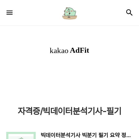
서
검
메뉴
윤
로
그
자격증/빅데이터분석기사-필기
빅데이터분석기사 빅분기 필기 요약 정리 링크