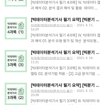
[빅데이터분석기사 필기 4과목] IV. 빅데이터 결
적에 따라 분석기술과 방법론을 기반으로 정형/
정에서 합격 여부가 바뀔수도 있다는 것이다! 근
과 해석 02. 분석 결과 해석 및 활용 데이터 시
비정형 대용량 데이터를 구축, 탐색, 분석하고
데 기출문제 공개도 안하고, 내 시험결과에서 어
각화 (Data Visualization)데이터에 대한 이해
시각화를 수행하는 업무를 수행한다. 필기 시험
느문제를 틀렸는지도 안나와있는데, 어떻게 재
를 돕기 위해, 그림/도형 등의 그래픽 요소들을
[빅데이터분석기사 필기 요약] [빅분기 4과목 요
주요내용 필기검정방법: 객관식 문제개수: 80문
검토 신청을 ..
이용하여 데이터를 묘사/표현기하/도형 양식을
자격증/빅데이터분석기사-필기
2021. 4. 15.
제 (4과목 20문제씩) 시험시간: 120분 (총 2시
16:29
이용하여, 데이터 특징을 설명할 수 있는 모양으
간) 필기 4과목 - 1과목: 빅데이터 분석기획 (20
[빅데이터분석기사 필기 4과목] IV. 빅데이터 결
로 만든다데이터 시각화 기능: 설명/ 탐색/ 표현
문제) - 2과목: 빅데이터 탐색 (20문제) - 3과
과 해석 01. 분석 모형 평가 및 개선 분석모형
데이터 시각화 목적: 정보전달/ 설득데이터 시각
목: 빅데이터 모델링 (20문제) - 4과목: 빅데이
평가기준: 일반화 가능성/ 효율성/ 예측과 분류
화 절차- 설명: 분석 결과를 설명사용자가 주제
터 결과 해석 (20문제) 필기 과목명 주요..
의 정확성일반화 가능성효율성예측과 분류의 정
[빅데이터분석기사 필기 요약] [빅분기 3과목 요약
에 대해 더 잘 이해!① 구조화- 탐색: 숨겨진 관
확성데이터를 확장하여 적용할 수 있는가(안정
자격증/빅데이터분석기사-필기
2021. 4. 14.
계/패턴 찾음- 정보 전달 (실용적/과학적 측
15:31
적인 결과를 제공하는가)적은 입력변수가 필요
면)② 시각화- 표현: 이야기 전달/표현/공감- 설
[빅데이터분석기사 필기 3과목] III. 빅데이터 모
할수록효율성이 높은 것으로 평가함정확성 측면
득 (추상적/예술적 측면)③ 시각표현 데이터 시
델링 02. 분석기법 적용 - [2] 고급 분석기법 범
에서 평가함 모형 평가지표회귀 모형 (예측 모
각화 유형: 시간/ 분포/ 관계/ 비교/ 공간 시각화
주형 자료분석: 종속변수가 1개&범주형인 데이
형) 평가지표분류 모형 평가지표- 실제값/ 예측
시간 시각화분포 시각화관계..
터를 분석하여, 모형&독립변수의 유의성을 알아
[빅데이터분석기사 필기 요약] [빅분기 3과목 요약
값/ 평균값- 오차제곱합 SSE- 전체제곱합
보는 분석방법독립변수(X)가 범주형독립변수
자격증/빅데이터분석기사-필기
2021. 4. 13.
SST- 회귀제곱합 SSR- 결정계수 R² = SSR /
20:38
(X)가 연속형분할표분석/ 카이제곱검정/ 피셔정
SST (and 수정된 결정계수)- Mallow's Cp-
[빅데이터분석기사 필기 3과목] III. 빅데이터 모
확검정로지스틱회귀분석 분할표 분석
혼동 행렬 Confusion Matrix- 정확도/ 민감도/