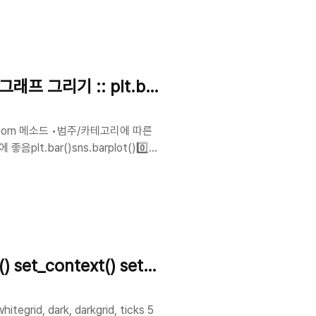
프 그리기 :: plt.bar sns.barplot
eaborn 메소드 •범주/카테고리에 따른
.bar()sns.barplot()0️⃣
t Price Prediction 입니
, 막대 그래프로 살펴보고자 합니
니다.# 패키지 불러오기import
p..
et_context() set_palette() set_theme()
grid, dark, darkgrid, ticks 5