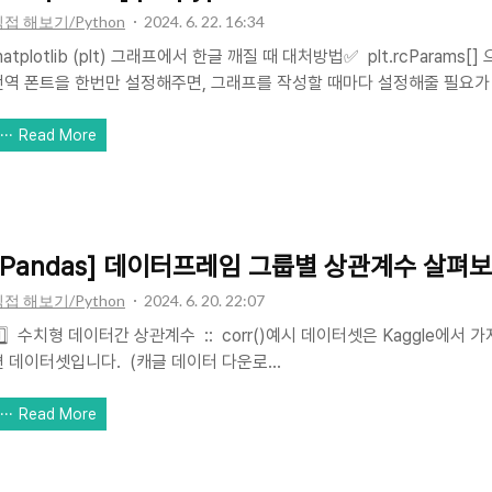
접 해보기/Python
2024. 6. 22. 16:34
atplotlib (plt) 그래프에서 한글 깨질 때 대처방법✅ plt.rcParams
전역 폰트을 한번만 설정해주면, 그래프를 작성할 때마다 설정해줄 필요가 없
한 꾸밈요소들을 모아놓은 딕셔너리라고 보면 되는데요, 글꼴뿐만 아니라 
ocument 참조
Read More
https://matplotlib.org/stable/api/matplotlib_configuration_ap
이 plt.rcParams['font.family'] 를 불러서 value값을 바꿔주
정은 완료되므로, 다른 그래프를 그릴때 다시 ..
[Pandas] 데이터프레임 그룹별 상관계수 살펴보기 :: 
접 해보기/Python
2024. 6. 20. 22:07
️⃣ 수치형 데이터간 상관계수 :: corr()예시 데이터셋은 Kaggle에서 가져온 Fl
편 데이터셋입니다. (캐글 데이터 다운로
: https://www.kaggle.com/datasets/shubhambathwal/flight
함된 수치형 데이터간의 상관관계는 corr 메소드로 간단하게 살펴볼 수 
Read More
numeric_only = True 파라미터를 넣어줘야 합니다.# 변수들간 상관계
df.corr(numeric_only=True)이 데이터셋에 포함된 수치형 칼럼 