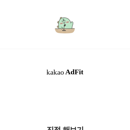
서
윤
로
그