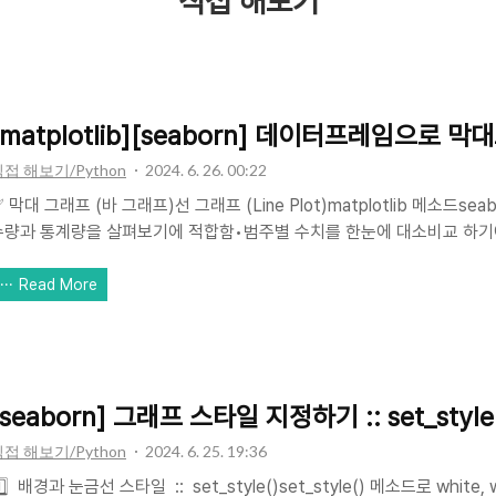
직접 해보기
[matplotlib][seaborn] 데이터프레임으로 막대그래
접 해보기/Python
2024. 6. 26. 00:22
 막대 그래프 (바 그래프)선 그래프 (Line Plot)matplotlib 메소드s
수량과 통계량을 살펴보기에 적합함•범주별 수치를 한눈에 대소비교 하기에 좋음plt
키지 & 데이터프레임 불러오기예시가 될 데이터셋은 Kaggle에서 가져온 Fligh
다. airline(비행편)에 따라 price(티켓가격) 평균이 어떻게 달라지는지
Read More
다.groupby 메소드로 평균값 데이터셋을 만든 다음 시각화를 진행해보겠습
andas as pdimport numpy as npimport matplotlib.pyplot as pltim
[seaborn] 그래프 스타일 지정하기 :: set_style() s
접 해보기/Python
2024. 6. 25. 19:36
️⃣ 배경과 눈금선 스타일 :: set_style()set_style() 메소드로 white, white