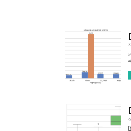
직
✅
패
p
직
1