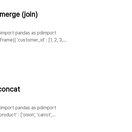
rge (join)
t pandas as pdimport
 [1, 2, 3,
oncat
t pandas as pdimport