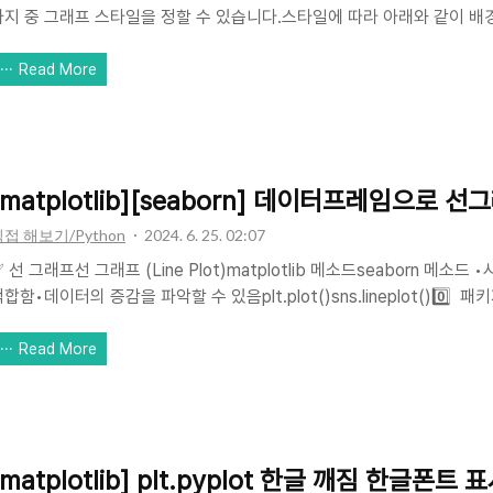
가지 중 그래프 스타일을 정할 수 있습니다.스타일에 따라 아래와 같이 배
다.import pandas as pdimport numpy as npimport matplotlib.pyp
ns# sns 내장 데이터셋df = sns.load_dataset('penguins')sns.set_
Read More
')sns.boxplot(data=df, x='species', y='body_mass_g')'white''white
[matplotlib][seaborn] 데이터프레임으로 선그래프 
접 해보기/Python
2024. 6. 25. 02:07
 선 그래프선 그래프 (Line Plot)matplotlib 메소드seaborn 메
합함•데이터의 증감을 파악할 수 있음plt.plot()sns.lineplot()0
 데이터셋은 Kaggle에서 가져온 Flight Price Prediction 입니다. 
평균 price(티켓가격)의 변화를 선 그래프로 살펴보고자 합니다.group
Read More
음 시각화를 진행해보겠습니다.# 패키지 불러오기import pandas as pdimp
atplotlib.pyplot as pltimport seaborn as sns#..
[matplotlib] plt.pyplot 한글 깨짐 한글폰트