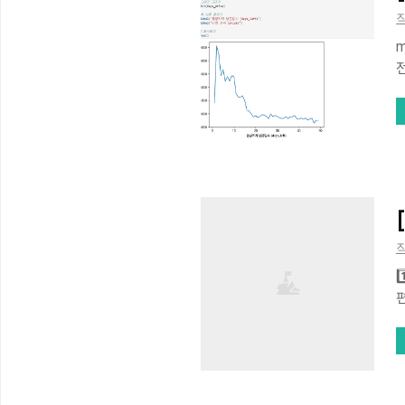
직
m
D
(
같
직
1
드