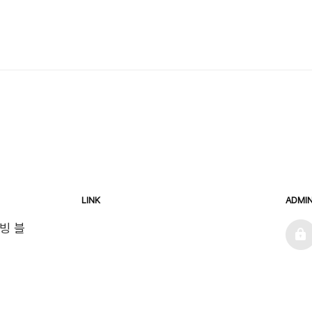
LINK
ADMI
admin
빙 블
)