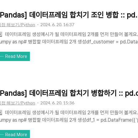
.duration(비행시간) - price(비행편 가격) 간 상관계수..
[Pandas] 데이터프레임 합치기 조인 병합 :: pd.me
접 해보기/Python
2024. 6. 20. 16:37
️⃣ 데이터프레임 생성예시가 될 데이터프레임 2개를 먼저 만들어 볼게요.impor
umpy as np# 병합할 데이터프레임 2개 생성df_customer = pd.DataFrame({ 'customer_id' :
Lee', 'Park', 'Choi', 'Yoon'], 'grade' : ['Silver', 'Gold', 'Gold', 'Silver',
atinum']})df_orders = pd.DataFrame({ 'customer_id' : [1, 2, 2, 2, 3, 3, 5, 5, 5, 10], 'item_order' :
Read More
'pumpkin', 'potato', 'g..
[Pandas] 데이터프레임 합치기 병합하기 :: pd.c
접 해보기/Python
2024. 6. 20. 15:36
️⃣ 데이터프레임 생성예시가 될 데이터프레임 2개를 먼저 만들어 볼게요.impor
umpy as np# 병합할 데이터프레임 2개 생성df_1 = pd.DataFrame({ 'product' : ['onion', 'carrot',
bage', 'pumpkin', 'potato'], 'amount' : [100, 50, 70, 30, 80] })df_2 = pd.DataFrame({ 'product'
'pumpkin', 'potato', 'garlic', 'corn', 'pepper'], 'amount' : [20, 60, 90, 80, 50]}, index =
Read More