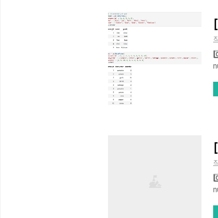
요
직
0
n
4, 5], 'name' : ['Kim', '
'Pl
[
직
0
n
'cab
: [