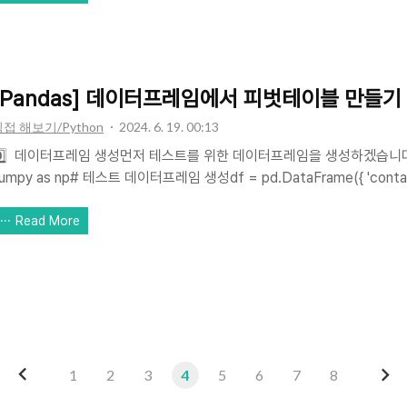
3,4,5,6,7])1️⃣ 칼럼 이름이 동일한 데이터프레임끼리 합치는..
[Pandas] 데이터프레임에서 피벗테이블 만들기 :: piv
접 해보기/Python
2024. 6. 19. 00:13
0️⃣ 데이터프레임 생성먼저 테스트를 위한 데이터프레임을 생성하겠습니다.impor
mpy as np# 테스트 데이터프레임 생성df = pd.DataFrame({ 'container_id' : ['con_1', 'con_1', 'con_1',
n_2', 'con_2', 'con_2', 'con_3', 'con_3', 'con_3'], 'product' : ['monitor', 'pc', 'cable', 'monitor', 'pc',
e', 'monitor', 'pc', 'cable'], 'made' : ['korea', 'korea', 'korea', 'korea', 'korea', 'korea', 'china', 'china',
Read More
..
이
다
1
2
3
4
5
6
7
8
전
음