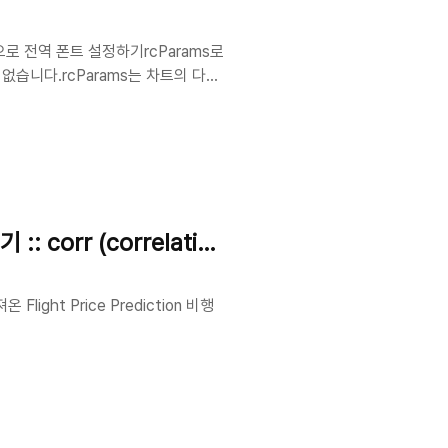
[] 으로 전역 폰트 설정하기rcParams로
습니다.rcParams는 차트의 다양
선이나 바탕색도 지정 가능해요.※
i.html#matplotlib.rcParams) 아래와
면해당 주피터노트북 파일 내에서 한글폰트 지
corr (correlation)
ight Price Prediction 비행
-price-prediction)데이터프레임에 포
있습니다.수치형만 적용 가능하므로
수 살펴보기
3개 서로간의 상관계수들이 도출되었네