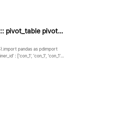
ot_table pivot table
t pandas as pdimport