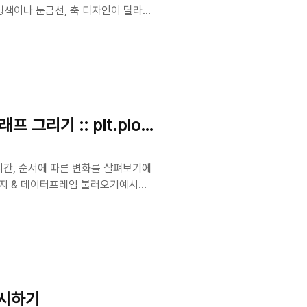
경색이나 눈금선, 축 디자인이 달라집
lot as pltimport seaborn as
style('스타일 이
grid''dark''darkgrid''t..
그리기 :: plt.plot sns.lineplot
소드 •시간, 순서에 따른 변화를 살펴보기에
️⃣ 패키지 & 데이터프레임 불러오기예시가
days_left(출발까지 남은일수)에 따른
by 메소드로 평균값 데이터셋을 만든
ort numpy as npimport
 표시하기