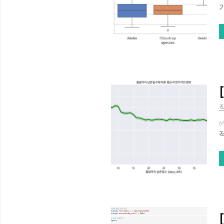
니
s
름
직
✅
적
될
다
m