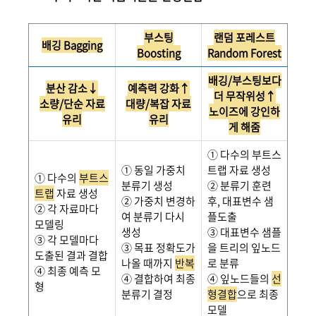
부스팅
랜덤 포레스트
배깅 Bagging
Boosting
Random Forest
배깅/부스팅보다
분산 감소↓
예측력 강화↑
더 무작위성↑
소량/단순 자료
대량/복잡 자료
노이즈에 강인하
유리
유리
게 해줌
① 다수의 부트스
① 동일 가중치
트랩 자료 생성
① 다수의
부트스
분류기 생성
② 분류기 훈련
트랩
자료 생성
② 가중치 변경하
후, 대표변수 샘
② 각 자료마다
여 분류기 다시
플도출
모델링
생성
③ 대표변수 샘플
③ 각 모델마다
③ 목표 정확도가
을 트리의 잎노드
도출된 결과 결합
나올 때까지
반복
로 분류
④ 최종 예측 모
④ 결합하여 최종
④ 잎노드들의
선
형
분류기 결정
형결합
으로 최종
모델