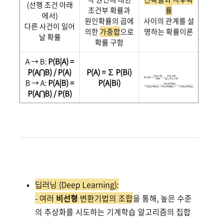
(선행 조건 아래
조건부 확률과
률
에서)
원인확률의 곱에
사이의 관계를 설
다른 사건이 일어
의한
가중합
으로
명하는 확률이론
날 확률
확률 구함
A → B:
P(B|A) =
P(A⋂B) / P(A)
P(A)
= ∑ P(Bi)
B → A:
P(A|B) =
P(A|Bi)
P(A⋂B) / P(B)
딥러닝 (Deep Learning):
- 여러
비선형
변환기법의 조합
을 통해, 높은 수준
의 추상화를 시도하는 기계학습 알고리즘의 집합