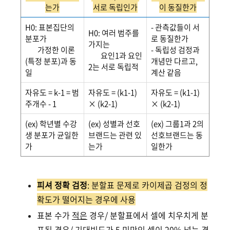
는가
서로 독립인가
이 동질한가
H0: 표본집단의
- 관측값들이 서
H0: 여러 범주를
분포가
로 동질한가
가지는
가정한 이론
- 독립성 검정과
요인1과 요인
(특정 분포)과 동
개념만 다르고,
2는 서로 독립적
일
계산 같음
자유도 = k-1 = 범
자유도 = (k1-1)
자유도 = (k1-1)
주개수 - 1
× (k2-1)
× (k2-1)
(ex) 학년별 수강
(ex) 성별과 선호
(ex) 그룹1과 2의
생 분포가 균일한
브랜드는 관련 있
선호브랜드는 동
가
는가
일한가
피셔 정확 검정
: 분할표 문제로 카이제곱 검정의 정
확도가 떨어지는 경우에
사용
표본 수가
적은
경우/ 분할표에서 셀에 치우치게 분
포된 경우/ 기대빈도가 5 미만인 셀이 20% 넘는 경