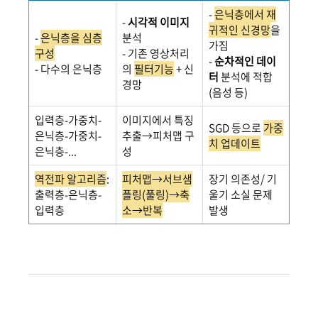
-
은닉층에서 재
-
시각적 이미지
귀적인 신경망
을
-
은닉층을 심층
분석
가짐
구성
- 기존 영상처리
-
순차적인 데이
- 다수의 은닉층
의
필터기능
+ 신
터
분석에 적합
경망
(음성 등)
입력층-가중치-
이미지에서 특징
SGD 등으로
가중
은닉층-가중치-
추출→피처맵 구
치 업데이트
은닉층-...
성
역전파 알고리즘
:
피처맵→서브샘
장기 의존성/ 기
출력층-은닉층-
플링(풀링)→축
울기 소실 문제
입력층
소→반복
발생