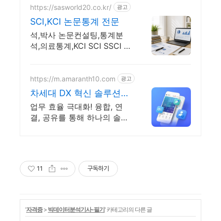
https://sasworld20.co.kr/
광고
SCI,KCI 논문통계 전문
석,박사 논문컨설팅,통계분
석,의료통계,KCI SCI SSCI 학
술지,교정,빅데이터
https://m.amaranth10.com
광고
차세대 DX 혁신 솔루션
디지털 비즈니스 플랫폼
업무 효율 극대화! 융합, 연
결, 공유를 통해 하나의 솔루
션에서 모든 업무 해결
11
구독하기
'
자격증
>
빅데이터분석기사-필기
' 카테고리의 다른 글