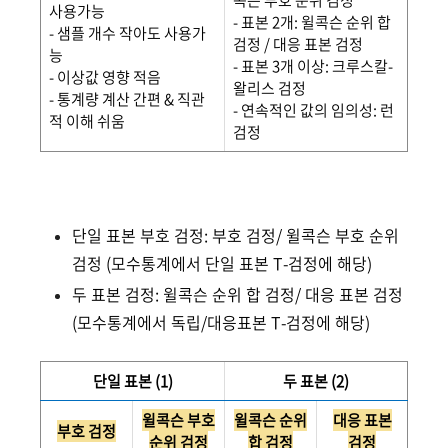
콕슨 부호 순위 검정
사용가능
- 표본 2개: 윌콕슨 순위 합
- 샘플 개수 작아도 사용가
검정 / 대응 표본 검정
능
- 표본 3개 이상: 크루스칼-
- 이상값 영향 적음
왈리스 검정
- 통계량 계산 간편 & 직관
- 연속적인 값의 임의성: 런
적 이해 쉬움
검정
단일 표본 부호 검정: 부호 검정/ 윌콕슨 부호 순위
검정 (모수통계에서 단일 표본 T-검정에 해당)
두 표본 검정: 윌콕슨 순위 합 검정/ 대응 표본 검정
(모수통계에서 독립/대응표본 T-검정에 해당)
단일 표본 (1)
두 표본 (2)
윌콕슨 부호
윌콕슨 순위
대응 표본
부호 검정
순위 검정
합 검정
검정