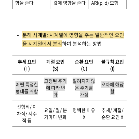
향을 준다
값에 영향을 준다
ARI(p, d) 모형
분해 시계열: 시계열에 영향을 주는 일반적인 요인
을 시계열에서 분리
하여 분석하는 방법
추세 요인
계절 요인
순환 요인
불규칙 요인
(T)
(S)
(C)
(I)
고정된 주기
알려지지 않
어떤 특정한
오차에 해당
에 따라 변
은 주기를
형태를 취함
함
화
가짐
선형적/ 이
요일/ 월/ 분
명백한 이유
추세/ 계절/
차식/ 지수
기마다 변화
X
순환 요인 X
적 등