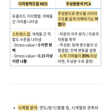
다차원척도법 MDS
주성분분석 PCA
주성분으로 변수들 사이의
유클리드 거리행렬: 개체들
구조를 쉽게 이해하기는
어
간 거리를 나타냄
렵다
!
스트레스 값
: 개체들 간 적
- 차원의 저주 방지 / 자료의
합도 수준을 나타냄
차원을 축약
- Stress value =
0 이면 완
- 주성분: 원래 변수들의 선
벽
형결합/ 전체 변동을 설명
- Stress value =
0.15 이상
-
누적 기여율이
85%
이상
이면 나쁨
아면, 주성분 수로 결정!
시계열 분석
: 연도/분기/월별 등, 시계열로 관측되