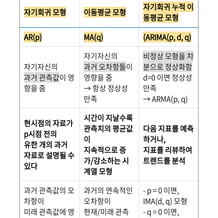
자기회귀 누적 이
자기회귀 모형
이동평균 모형
동평균 모형
AR(p)
MA(q)
(ARIMA(p, d, q)
자기자신의
비정상 모형을 차
자기자신의
과거 오차항들
이
분으로 정상화함
과거 관측값
이 영
영향을 줌
d=0 이면 정상성
향을 줌
→ 항상 정상성
만족
만족
→ ARMA(p, q)
시간이 지날수록
현시점의 자료가
관측치의 평균값
다음 지표를 예측
p시점 전의
이
하거나,
유한 개의 과거
지속적으로 증
지표를 리뷰하여
자료로 설명될 수
가/감소하는 시
트렌드를 분석
있다
계열 모형
과거 관측값의 오
과거의 연속적인
- p = 0 이면,
차항이
오차항이
IMA(d, q) 모형
미래 관측값에 영
현재/미래 관측
- q = 0 이면,