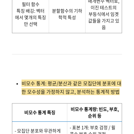
매개변수 벡터로,
필터 함수
이진 테스트의
특징 배깅: 벡터
분할함수의 기하
부등식에서 임곗
에서 몇개의 특징
학적 특성
값들을 가지고 있
만 선택
음
비모수 통계: 평균/분산과 같은 모집단에 분포에 대
한 모수성을 가정하지 않고, 분석하는 통계적 방법
비모수 통계량: 빈도, 부호,
비모수 통계 특징
순위 등
- 표본 1개: 부호 검정 / 윌
- 모집단 분포와 무관하게