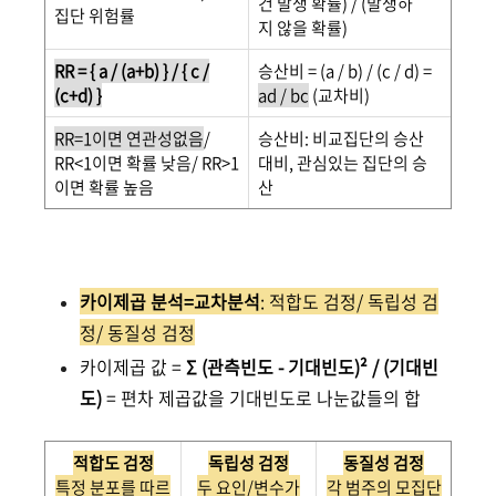
건 발생 확률) / (발생하
집단 위험률
지 않을 확률)
RR = { a / (a+b) } / { c /
승산비 = (a / b) / (c / d) =
(c+d) }
ad / bc
(교차비)
RR=1이면 연관성없음
/
승산비: 비교집단의 승산
RR<1이면 확률 낮음/ RR>1
대비, 관심있는 집단의 승
이면 확률 높음
산
카이제곱 분석=교차분석
: 적합도 검정/ 독립성 검
정/ 동질성 검정
카이제곱 값 =
Σ (관측빈도 - 기대빈도)² / (기대빈
도)
= 편차 제곱값을 기대빈도로 나눈값들의 합
적합도 검정
독립성 검정
동질성 검정
특정 분포를 따르
두 요인/변수가
각 범주의 모집단