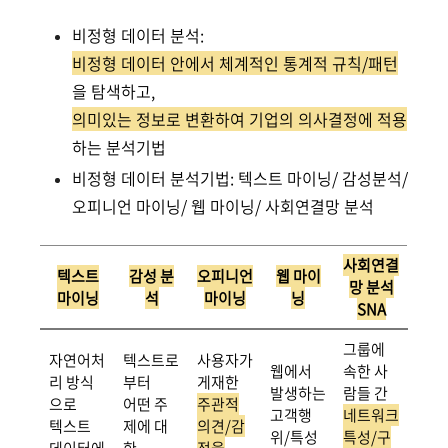
비정형 데이터 분석:
비정형 데이터 안에서 체계적인 통계적 규칙/패턴
을 탐색하고,
의미있는 정보로 변환하여 기업의 의사결정에 적용
하는 분석기법
비정형 데이터 분석기법: 텍스트 마이닝/ 감성분석/
오피니언 마이닝/ 웹 마이닝/ 사회연결망 분석
사회연결
텍스트
감성 분
오피니언
웹 마이
망 분석
마이닝
석
마이닝
닝
SNA
그룹에
자연어처
텍스트로
사용자가
웹에서
속한 사
리 방식
부터
게재한
발생하는
람들 간
으로
어떤 주
주관적
고객행
네트워크
텍스트
제에 대
의견/감
위/특성
특성/구