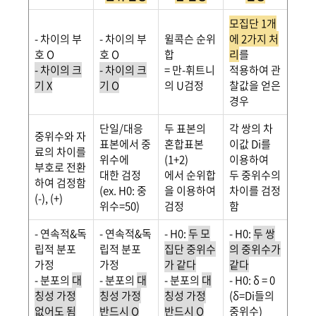
모집단 1개
- 차이의 부
- 차이의 부
윌콕슨 순위
에 2가지 처
호 O
호 O
합
리
를
- 차이의 크
- 차이의 크
= 만-휘트니
적용하여 관
기 X
기 O
의 U검정
찰값을 얻은
경우
단일/대응
두 표본의
각 쌍의 차
중위수와 자
표본에서 중
혼합표본
이값 Di를
료의 차이를
위수에
(1+2)
이용하여
부호로 전환
대한 검정
에서 순위합
두 중위수의
하여 검정함
(ex. H0: 중
을 이용하여
차이를 검정
(-), (+)
위수=50)
검정
함
- 연속적&독
- 연속적&독
- H0:
두 모
- H0:
두 쌍
립적 분포
립적 분포
집단 중위수
의 중위수가
가정
가정
가 같다
같다
- 분포의
대
- 분포의
대
- 분포의
대
- H0: δ = 0
칭성 가정
칭성 가정
칭성 가정
(δ=Di들의
없어도 됨
반드시 O
반드시 O
중위수)