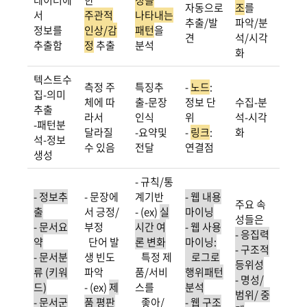
데이터에
한
정을
자동으로
조
를
서
주관적
나타내는
추출/발
파악/분
정보를
인상/감
패턴
을
견
석/시각
추출함
정
추출
분석
화
텍스트수
측정 주
특징추
-
노드
:
집-의미
체에 따
출-문장
정보 단
수집-분
추출
라서
인식
위
석-시각
-패턴분
달라질
-요약및
-
링크
:
화
석-정보
수 있음
전달
연결점
생성
- 규칙/통
- 정보추
- 문장에
계기반
- 웹 내용
주요 속
출
서 긍정/
- (ex)
실
마이닝
성들은
- 문서요
부정
시간 여
- 웹 사용
- 응집력
약
단어 발
론 변화
마이닝:
- 구조적
- 문서분
생 빈도
특정 제
로그로
등위성
류 (키워
파악
품/서비
행위패턴
- 명성/
드)
- (ex)
제
스를
분석
범위/ 중
- 문서군
품 평판
좋아/
- 웹 구조