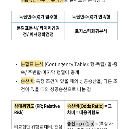
독립변수(X)가 범주형
독립변수(X)가 연속형
분할표분석/ 카이제곱검
로지스틱회귀분석
정/ 피셔정확검정
분할표 분석
(Contingency Table): 행-독립/ 열-종
속/ 주변합-마지막 행열에 총계
승산비
: 특정 조건이 있을 때의 성공승산을, 다른 조
건이 있을 때의 성공승산으로 나눈 값
상대위험도
(RR; Relative
승산비(Odds Ratio)
= 교
Risk)
차비 = 대응위험도
승산 = p / (1-p)
= (특정 사
비교집단 위험률 대비, 관심