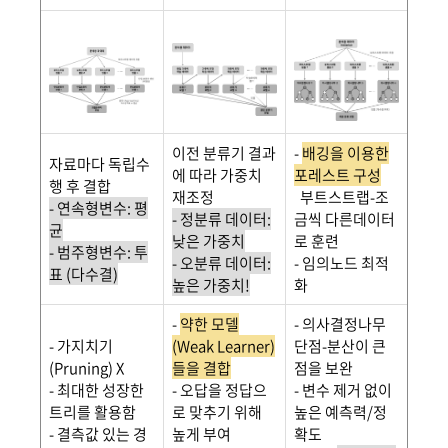
이전 분류기 결과
-
배깅을 이용한
자료마다 독립수
에 따라 가중치
포레스트 구성
행 후 결합
재조정
부트스트랩-조
- 연속형변수: 평
- 정분류 데이터:
금씩 다른데이터
균
낮은 가중치
로 훈련
- 범주형변수: 투
- 오분류 데이터:
- 임의노드 최적
표 (다수결)
높은 가중치!
화
-
약한 모델
- 의사결정나무
- 가지치기
(Weak Learner)
단점-분산이 큰
(Pruning) X
들을 결합
점을 보완
- 최대한 성장한
- 오답을 정답으
- 변수 제거 없이
트리를 활용함
로 맞추기 위해
높은 예측력/정
- 결측값 있는 경
높게 부여
확도