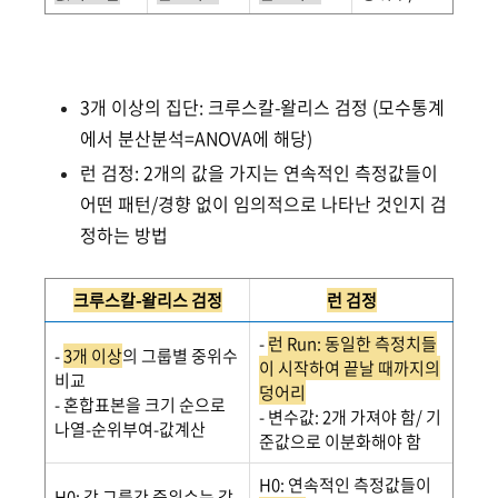
3개 이상의 집단: 크루스칼-왈리스 검정 (모수통계
에서 분산분석=ANOVA에 해당)
런 검정: 2개의 값을 가지는 연속적인 측정값들이
어떤 패턴/경향 없이 임의적으로 나타난 것인지 검
정하는 방법
크루스칼-왈리스 검정
런 검정
-
런 Run: 동일한 측정치들
-
3개 이상
의 그룹별 중위수
이 시작하여 끝날 때까지의
비교
덩어리
- 혼합표본을 크기 순으로
- 변수값: 2개 가져야 함/ 기
나열-순위부여-값계산
준값으로 이분화해야 함
H0: 연속적인 측정값들이
H0: 각 그룹간 중위수는 같