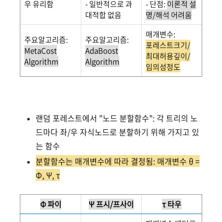
우 유리함
- 일반적으로 과
- 단점:
이론적 설
대적합 없음
명/해석 어려움
매개변수:
주요알고리즘:
주요알고리즘:
포레스트크기/
MetaCost
AdaBoost
최대허용깊이/
Algorithm
Algorithm
임의성정도
랜덤 포레스트에서 "노드 분할함수": 각 트리의 노
드마다 좌/우 자식노드로 분할하기 위해 가지고 있
는 함수
분할함수는 매개변수에 따라 결정됨: 매개변수 θ =
Φ, Ψ, τ
Φ 파이
Ψ 프시/프사이
τ 타우