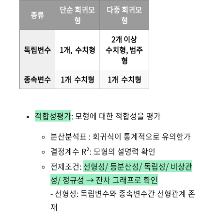
단순 회귀모
다중 회귀모
종류
형
형
2개 이상
독립변수
1개, 수치형
수치형, 범주
형
종속변수
1개 수치형
1개 수치형
적합성평가
: 모형에 대한 적합성을 평가
분산분석표 : 회귀식이 통계적으로 유의한가
결정계수 R²: 모형의 설명력 확인
전제조건:
선형성/ 등분산성/ 독립성/ 비상관
성/ 정규성 → 잔차 그래프로 확인
- 선형성: 독립변수와 종속변수간 선형관계 존
재