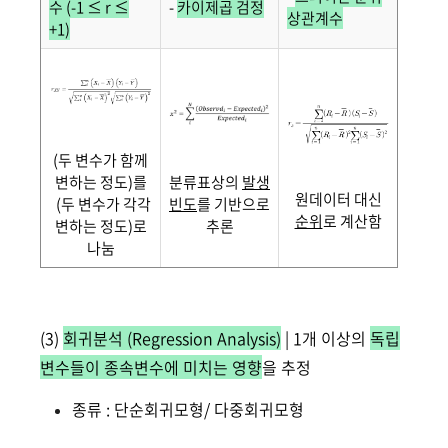
수 (-1 ≤ r ≤
-
카이제곱 검정
상관계수
+1)
(두 변수가 함께
변하는 정도)를
분류표상의
발생
원데이터 대신
(두 변수가 각각
빈도
를 기반으로
순위
로 계산함
변하는 정도)로
추론
나눔
(3)
회귀분석 (Regression Analysis)
| 1개 이상의
독립
변수들이 종속변수에 미치는 영향
을 추정
종류 : 단순회귀모형/ 다중회귀모형