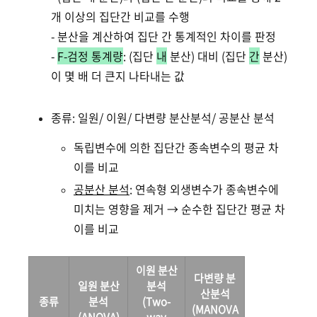
개 이상의 집단간 비교를 수행
- 분산을 계산하여 집단 간 통계적인 차이를 판정
-
F-검정 통계량
: (집단
내
분산) 대비 (집단
간
분산)
이 몇 배 더 큰지 나타내는 값
종류: 일원/ 이원/ 다변량 분산분석/ 공분산 분석
독립변수에 의한 집단간 종속변수의 평균 차
이를 비교
공분산 분석
: 연속형 외생변수가 종속변수에
미치는 영향을 제거 → 순수한 집단간 평균 차
이를 비교
이원 분산
다변량 분
일원 분산
분석
산분석
종류
분석
(Two-
(MANOVA