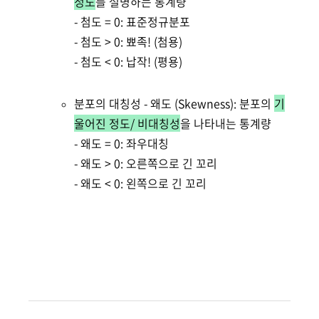
정도
를 설명하는 통계량
- 첨도 = 0: 표준정규분포
- 첨도 > 0: 뾰족! (첨용)
- 첨도 < 0: 납작! (평용)
분포의 대칭성 - 왜도 (Skewness): 분포의
기
울어진 정도/ 비대칭성
을 나타내는 통계량
- 왜도 = 0: 좌우대칭
- 왜도 > 0: 오른쪽으로 긴 꼬리
- 왜도 < 0: 왼쪽으로 긴 꼬리