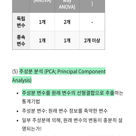
(ANOVA)
way
)
ANOVA)
독립
1개
2개
-
변수
종속
1개
1개
2개 이상
변수
(5)
주성분 분석 (PCA; Principal Component
Analysis)
주성분 변수를 원래 변수의 선형결합으로 추출
하는
통계기법
주성분 변수: 원래 변수 정보를 축약한 변수
일부 주성분에 의해, 원래 변수의 변동이 충분히 설
명되는가!