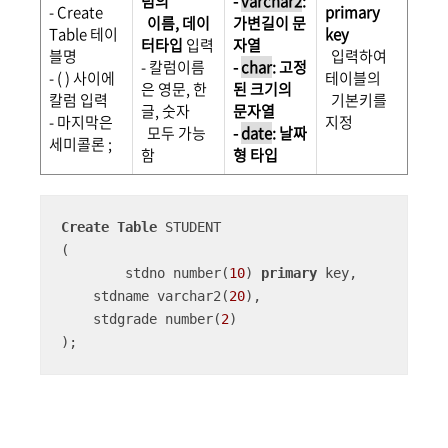
럼의
-
varchar2
:
- Create
primary
이름, 데이
가변길이 문
Table 테이
key
터타입
입력
자열
블명
입력하여
- 칼럼이름
-
char
: 고정
- ( ) 사이에
테이블의
은 영문, 한
된 크기의
칼럼 입력
기본키를
글, 숫자
문자열
- 마지막은
지정
모두 가능
-
date
: 날짜
세미콜론 ;
함
형 타입
Create
Table
 STUDENT

(

	stdno number(
10
) 
primary
 key,

    stdname varchar2(
20
),

    stdgrade number(
2
)

);