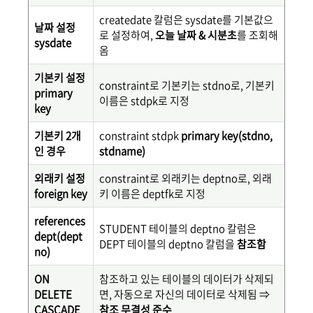
createdate 칼럼은 sysdate를 기본값으
날짜 설정
로 설정하여,
오늘 날짜 & 시분초
를 조회해
sysdate
옴
기본키 설정
constraint로 기본키는 stdno로, 기본키
primary
이름은 stdpk로 지정
key
기본키 2개
constraint stdpk
primary key(stdno,
인 경우
stdname)
외래키 설정
constraint로 외래키는 deptno로, 외래
foreign key
키 이름은 deptfk로 지정
references
STUDENT 테이블의 deptno 칼럼은
dept(dept
DEPT 테이블의 deptno 칼럼을
참조함
no)
ON
참조하고 있는 테이블의 데이터가 삭제되
DELETE
면, 자동으로 자신의 데이터로 삭제됨 ⇒
CASCADE
참조 무결성 준수