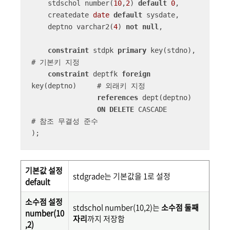
    stdschol number(
10
,
2
) 
default
0
,

    createdate 
date
default
 sysdate,

    deptno varchar2(
4
) 
not
null
,

constraint
 stdpk 
primary
 key(stdno),	
# 기본키 지정

constraint
 deptfk 
foreign
key(deptno)	# 외래키 지정

references
 dept(deptno)

ON
DELETE
 CASCADE		
# 참조 무결성 준수

);
기본값 설정
stdgrade는 기본값을 1로 설정
default
소수점 설정
stdschol number(10,2)는
소수점 둘째
number(10
자리
까지 저장함
,2)