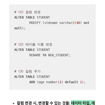
# (
1
ALTER
TABLE
 STUDENT

	MODIFY (stdname varchar2(
40
) 
not
null
);

# (
2
ALTER
TABLE
 STUDENT

	RENAME 
TO
 NEW_STUDENT;

# (
3
ALTER
TABLE
 STUDENT

ADD
 (age number(
2
) 
default
1
);
칼럼 변경 시, 변경할 수 있는 것들:
데이터 타입, 데