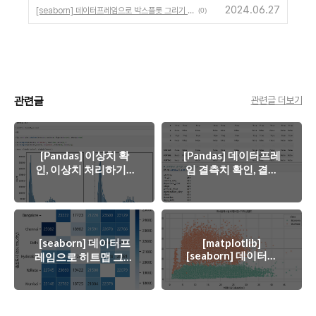
2024.06.27
[seaborn] 데이터프레임으로 박스플롯 그리기 :: sns.boxplot
(0)
관련글
관련글 더보기
[Pandas] 이상치 확
[Pandas] 데이터프레
인, 이상치 처리하기 ::
임 결측치 확인, 결측
Z-score 방법, IQR 방
치 처리 삭제 대체 ::
법
isnull, dropna, fillna,
ffill, bfill
[seaborn] 데이터프
[matplotlib]
[seaborn] 데이터프
레임으로 히트맵 그리
레임으로 산점도 그리
기 :: sns.heatmap
기 :: plt.scatter
sns.scatterplot