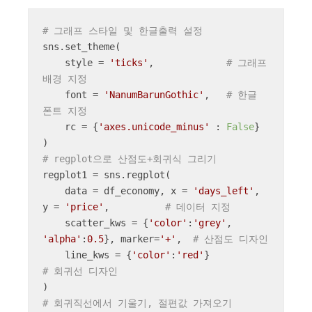
# 그래프 스타일 및 한글출력 설정
sns.set_theme(

    style = 
'ticks'
,             
# 그래프 
배경 지정
    font = 
'NanumBarunGothic'
,   
# 한글 
폰트 지정
    rc = {
'axes.unicode_minus'
 : 
False
}

# regplot으로 산점도+회귀식 그리기
regplot1 = sns.regplot(

    data = df_economy, x = 
'days_left'
, 
y = 
'price'
,          
# 데이터 지정
    scatter_kws = {
'color'
:
'grey'
, 
'alpha'
:
0.5
}, marker=
'+'
,  
# 산점도 디자인
    line_kws = {
'color'
:
'red'
}                 
# 회귀선 디자인
# 회귀직선에서 기울기, 절편값 가져오기