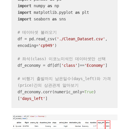
import
 numpy 
as
import
 matplotlib.pyplot 
as
import
 seaborn 
as
 sns

# 데이터셋 불러오기
df = pd.read_csv(
'./Clean_Dataset.csv'
, 
encoding=
'cp949'
)

# 좌석(class) 이코노미석인 데이터셋만 선택
df_economy = df[df[
'class'
]==
'Economy'
]

# 비행기 출발까지 남은일수(days_left)와 가격
(price)간의 상관관계 알아보기
df_economy.corr(numeric_only=
True
)
[
'days_left'
]