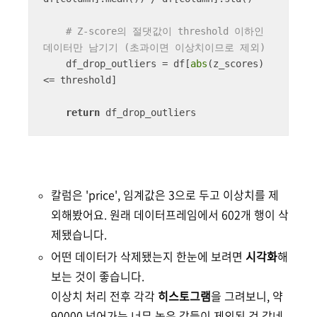
# Z-score의 절댓값이 threshold 이하인 
데이터만 남기기 (초과이면 이상치이므로 제외)
    df_drop_outliers = df[
abs
(z_scores) 
<= threshold]

return
 df_drop_outliers
칼럼은 'price', 임계값은 3으로 두고 이상치를 제
외해봤어요. 원래 데이터프레임에서 602개 행이 삭
제됐습니다.
어떤 데이터가 삭제됐는지 한눈에 보려면
시각화
해
보는 것이 좋습니다.
이상치 처리 전후 각각
히스토그램
을 그려보니, 약
90000 넘어가는 너무 높은 값들이 제외된 것 같네