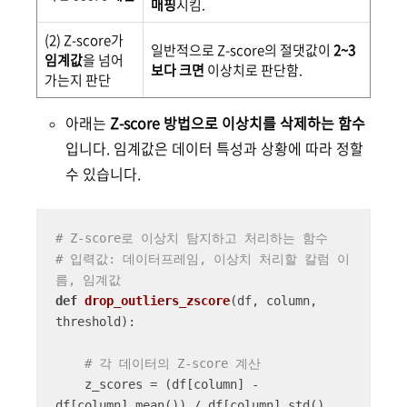
매핑
시킴.
(2) Z-score가
일반적으로 Z-score의 절댓값이
2~3
임계값
을 넘어
보다 크면
이상치로 판단함.
가는지 판단
아래는
Z-score 방법으로 이상치를 삭제하는 함수
입니다. 임계값은 데이터 특성과 상황에 따라 정할
수 있습니다.
# Z-score로 이상치 탐지하고 처리하는 함수
# 입력값: 데이터프레임, 이상치 처리할 칼럼 이
름, 임계값
def
drop_outliers_zscore
(
df, column, 
threshold
):
# 각 데이터의 Z-score 계산
    z_scores = (df[column] - 
df[column].mean()) / df[column].std()
