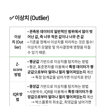
✅ 이상치 (Outlier)
•
관측된 데이터의 일반적인 범위에서 많이 벗
이상
어난 값, 즉 너무 작은 값이나 너무 큰 값
치 (Out
•
기준을 정해서 이상치를 처리하는 것은 필수!
lier)
이상치가 모델링 및 의사결정에 영향을 미칠
수 있기 때문.
•
평균값
기반으로 이상치를 탐지하는 방법
Z-
• 평균, 표준편차를 이용해서
특정 데이터가 평
score
균값으로부터 얼마나 멀리 떨어져있는지
계산
방법
→ 특정 임계값을 넘어가면 이상치로 판단
•
중앙
값
기반으로 이상치를 탐지하는 방법
•
사분위수, IQR을 이용해서
특정 데이터가 중
IQR 방
앙값으로부터 얼마나 멀리 떨어져있는지
계산
법
→ 박스플롯의 최솟값, 최댓값을 넘어가면