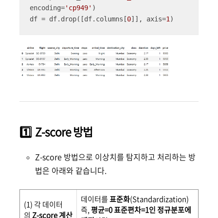
encoding=
'cp949'
)

df = df.drop([df.columns[
0
]], axis=
1
)
1️⃣ Z-score 방법
Z-score 방법으로 이상치를 탐지하고 처리하는 방
법은 아래와 같습니다.
데이터를
표준화
(Standardization)
(1) 각 데이터
즉,
평균=0 표준편차=1인 정규분포에
의
Z-score 계산