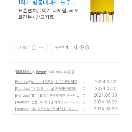
1학기 방통대과제 노우레
포트
표준편차, 1학기 과제물, 레포
트견본+참고자료
공감
구독하기
'
직접 해보기
>
Python
' 카테고리의 다른 글
2024.07.01
[Pandas][sklearn] 인코딩, 원핫인코딩 범주형데이터 수치형으로 변환하기 :: pd.factorize pd.get_dummies
(0)
2024.07.01
[Pandas] 구간화(Binning) 연속형데이터를 범주형으로 변환하기 :: pd.cut pd.qcut
(0)
2024.06.30
[Pandas] 데이터프레임 결측치 확인, 결측치 처리 삭제 대체 :: isnull, dropna, fillna, ffill, bfill
(0)
2024.06.29
[seaborn] 산점도에 회귀선 회귀식 추가하기 :: sns.lmplot sns.regplot
(0)
2024.06.29
[seaborn] 데이터프레임으로 히트맵 그리기 :: sns.heatmap
(0)