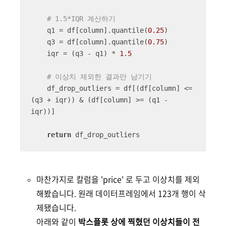
# 1.5*IQR 계산하기
    q1 = df[column].quantile(
0.25
)

    q3 = df[column].quantile(
0.75
)

    iqr = (q3 - q1) * 
1.5
# 이상치 제외한 결과만 남기기
    df_drop_outliers = df[(df[column] <= 
(q3 + iqr)) & (df[column] >= (q1 - 
iqr))]

return
 df_drop_outliers
마찬가지로 칼럼을 'price' 로 두고 이상치를 제외
해봤습니다. 원래 데이터프레임에서 123개 행이 삭
제됐습니다.
아래와 같이
박스플롯 상에 찍혔던 이상치들이 전