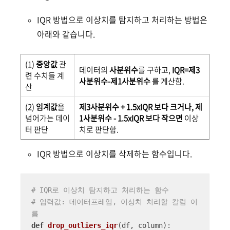
IQR 방법으로 이상치를 탐지하고 처리하는 방법은
아래와 같습니다.
(1)
중앙값
관
데이터의
사분위수
를 구하고,
IQR=제3
련 수치들 계
사분위수-제1사분위수
를 계산함.
산
(2)
임계값
을
제3사분위수 + 1.5xIQR 보다 크거나, 제
넘어가는 데이
1사분위수 - 1.5xIQR 보다 작으면
이상
터 판단
치로 판단함.
IQR 방법으로 이상치를 삭제하는 함수입니다.
# IQR로 이상치 탐지하고 처리하는 함수
# 입력값: 데이터프레임, 이상치 처리할 칼럼 이
름
def
drop_outliers_iqr
(
df, column
):