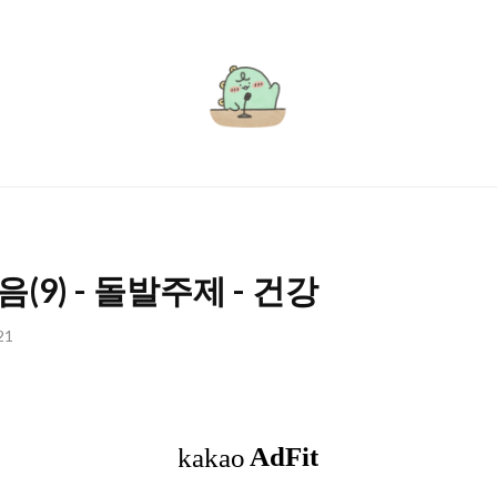
서
윤
로
그
9) - 돌발주제 - 건강
21