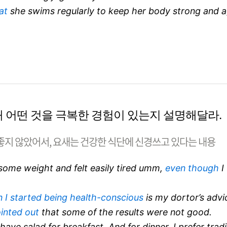
at
she swims regularly to keep her body strong and ag
 위해 어떤 것을 극복한 경험이 있는지 설명해달라.
좋지 않았어서, 요새는 건강한 식단에 신경쓰고 있다는 내용
d some weight and felt easily tired umm,
even though
I
 I started being health-conscious
is my dortor’s advi
inted out
that some of the results were not good.
have salad for breakfast.
And for dinner, I prefer trad