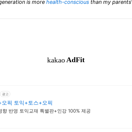
generation is more
health-conscious
than my parents’
광고
+오픽 토익+토스+오픽
경향 반영 토익교재 특별판+인강 100% 제공