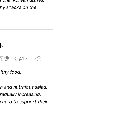
hy snacks on the
.
못했던 것 같다는 내용
lthy food.
h and nutritious salad.
adually increasing.
 hard to support their