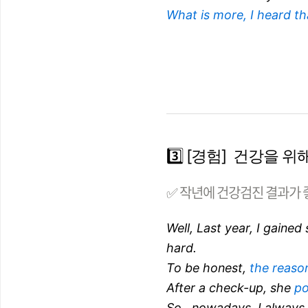
What is more, I heard th
3️⃣ [경험] 건강을
✅ 작년에 건강검진 결과가 
Well, Last year, I gaine
hard.
To be honest,
the reason
After a check-up, she
po
So.. nowadays, I always 