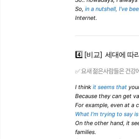
So,
in a nutshell, I’ve be
Internet.
4️⃣ [비교] 세대에
✅ 요새 젊은사람들은 건강에
I think
it seems that
youn
Because they can get va
For example, even at a c
What I'm trying to say is
On the other hand, it se
families.