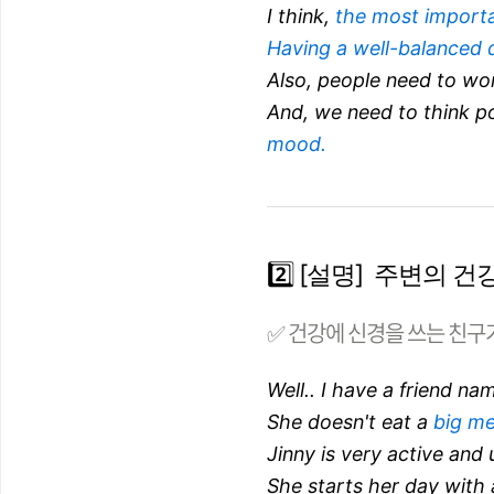
I think,
the most importa
Having a well-balanced 
Also, people need to wo
And, we need to think po
mood.
2️⃣ [설명] 주변의
✅ 건강에 신경을 쓰는 친구
Well.. I have a friend na
She doesn't eat a
big me
Jinny is very active and
She starts her day with a