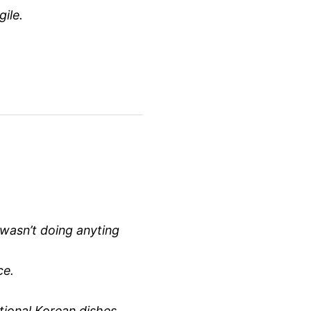
ile.
 wasn’t doing anyting
ce.
itional Korean dishes.