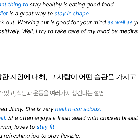
nt thing to
stay healthy is eating good food.
diet
is a great way to
stay in shape.
rk out. Working out is good for your mind
as well as
y
sitively. Well, I try to take care of my mind by medita
 건강한 지인에 대해, 그 사람이 어떤 습관을 가지
가 있고, 식단과 운동을 여러가지 챙긴다는 설명
med Jinny. She is very
health-conscious.
al.
She often enjoys a fresh salad with chicken breast
 umm, loves to
stay fit
.
 refreshing jog to stay flexible.