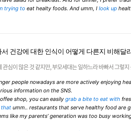
en trying to
eat healty foods. And umm, I
look up
healt
 따라서 건강에 대한 인식이 어떻게 다른지 비해달라
 관심이 많은 것 같지만, 부모세대는 일하느라 바빠서 그렇지 
ger people nowadays are more actively enjoying hea
rious information on the SNS.
offee shop, you can easily
grab a bite to eat with
fres
 that
umm.. restaurants that serve healthy food are gr
ems like my parents’ generation was too busy working